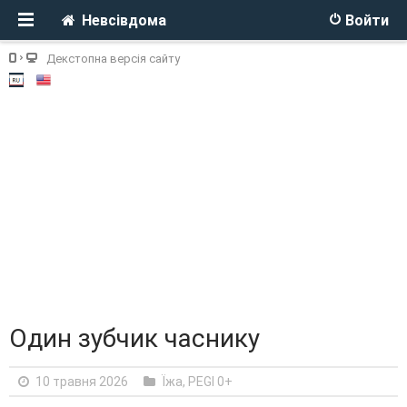
Невсівдома
Войти
Декстопна версія сайту
Один зубчик часнику
10 травня 2026
Їжа
,
PEGI 0+