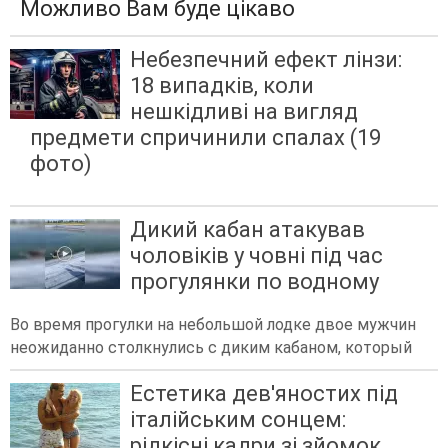
Можливо Вам буде цікаво
Небезпечний ефект лінзи:
18 випадків, коли
нешкідливі на вигляд
предмети спричинили спалах (19
фото)
Дикий кабан атакував
чоловіків у човні під час
прогулянки по водному
Во время прогулки на небольшой лодке двое мужчин
неожиданно столкнулись с диким кабаном, который
Естетика дев'яностих під
італійським сонцем:
рідкісні кадри зі зйомок