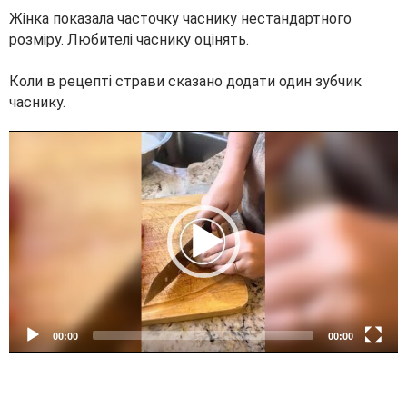
Жінка показала часточку часнику нестандартного
розміру. Любителі часнику оцінять.
Коли в рецепті страви сказано додати один зубчик
часнику.
V
i
d
e
o
P
l
a
y
e
00:00
00:00
r