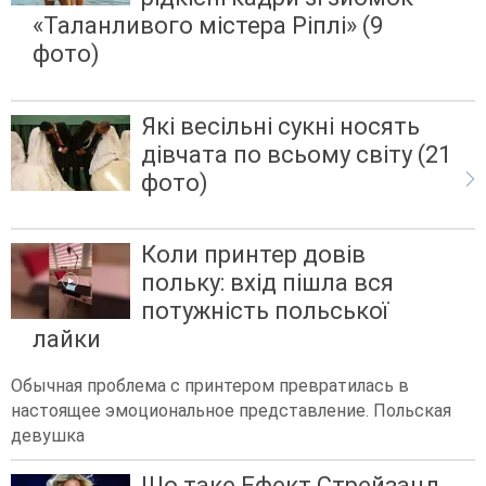
«Таланливого містера Ріплі» (9
фото)
Які весільні сукні носять
дівчата по всьому світу (21
фото)
Коли принтер довів
польку: вхід пішла вся
потужність польської
лайки
Обычная проблема с принтером превратилась в
настоящее эмоциональное представление. Польская
девушка
Що таке Ефект Стрейзанд