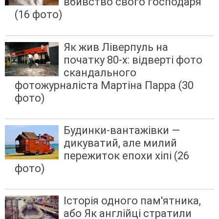
вбивство свого господаря
(16 фото)
Як жив Ліверпуль на
початку 80-х: відверті фото
скандального
фотожурналіста Мартіна Парра (30
фото)
Будинки-вантажівки —
дикуватий, але милий
пережиток епохи хіпі (26
фото)
Історія одного пам'ятника,
або Як англійці стратили