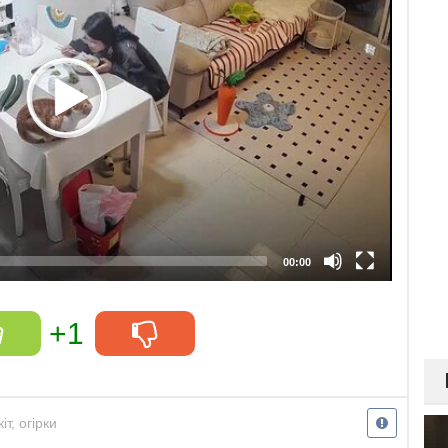
00:00
+1
кіт
,
огірки