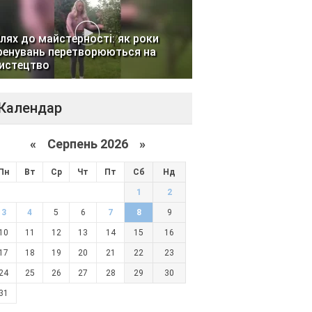
лях до майстерності: як роки
ренувань перетворюються на
истецтво
Календар
«
Серпень 2026 »
Пн
Вт
Ср
Чт
Пт
Сб
Нд
1
2
3
4
5
6
7
8
9
10
11
12
13
14
15
16
17
18
19
20
21
22
23
24
25
26
27
28
29
30
31