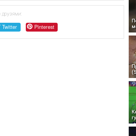
з друзями:
П
Twitter
Pinterest
м
П
(
К
г