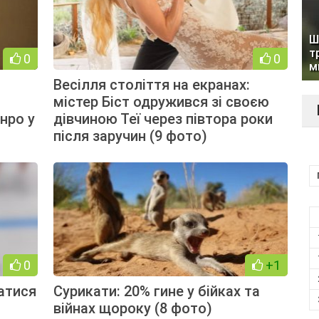
Ш
т
0
0
м
Весілля століття на екранах:
містер Біст одружився зі своєю
нро у
дівчиною Теї через півтора роки
після заручин (9 фото)
0
+1
атися
Сурикати: 20% гине у бійках та
війнах щороку (8 фото)