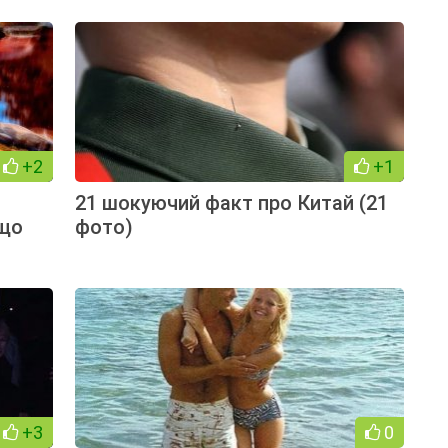
+2
+1
21 шокуючий факт про Китай (21
 що
фото)
+3
0