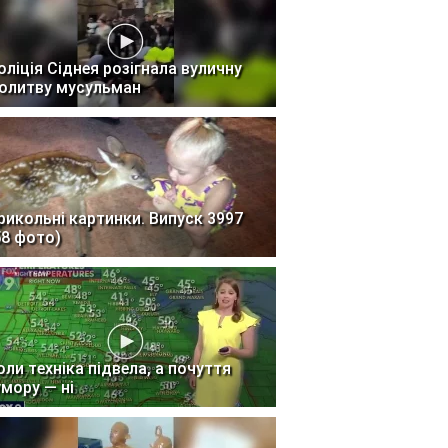
оліція Сіднея розігнала вуличну
олитву мусульман
рикольні картинки. Випуск 3997
58 фото)
оли техніка підвела, а почуття
умору — ні