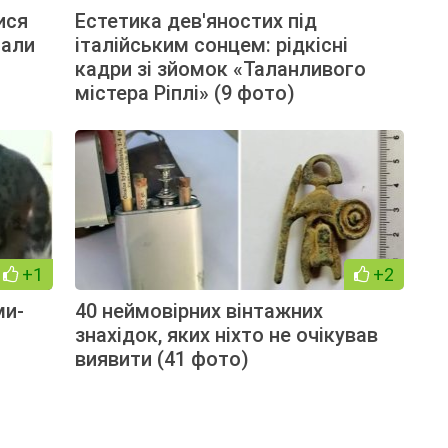
ися
Естетика дев'яностих під
мали
італійським сонцем: рідкісні
кадри зі зйомок «Таланливого
містера Ріплі» (9 фото)
+1
+2
ми-
40 неймовірних вінтажних
знахідок, яких ніхто не очікував
виявити (41 фото)