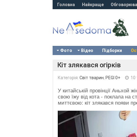
Головна
Найкраще
Обговорюва
Фото
Відео
Підборки
Ос
Кіт злякався огірків
Категорія:
Світ тварин
,
PEGI 0+
10 
У китайській провінції Аньхой ж
свою їжу від кота - поклала на с
миттєвою: кіт злякався появи пр
Video
Player