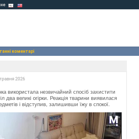
не
танні коментарі
травня 2026
інка використала незвичайний спосіб захистити
тіл два великі огірки. Реакція тварини виявилася
едметів і відступив, залишивши їжу в спокої.