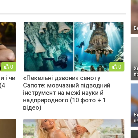
Б
0
0
Х
п
и і чи
«Пекельні дзвони» сеноту
(4
Сапоте: мовчазний підводний
інструмент на межі науки й
надприродного (10 фото + 1
відео)
В
н