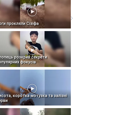
оги прокляли Сізіфа
лопець розкрив секрети
опулярних фокусів
исота, коротка мотузка та залізні
ерви