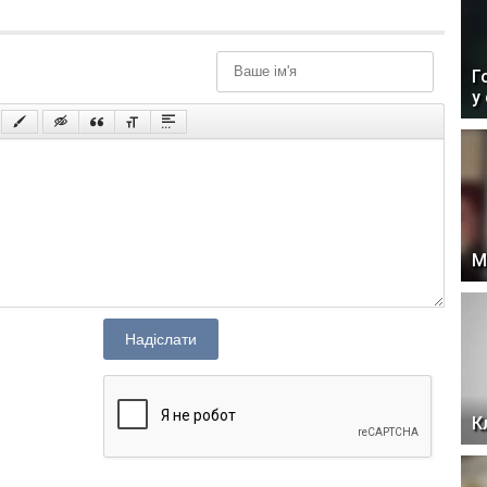
Г
у
М
Надіслати
К