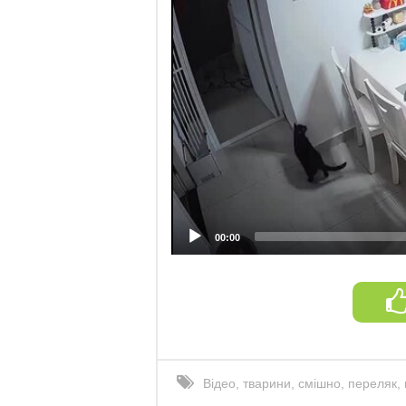
00:00
Відео
,
тварини
,
смішно
,
переляк
,