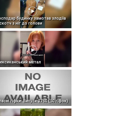
осподар будинку замотав злодіїв
 скотч з ніг до голови
ексиканський метал
ласні гіфки. Випуск 2760 (50 гіфок)