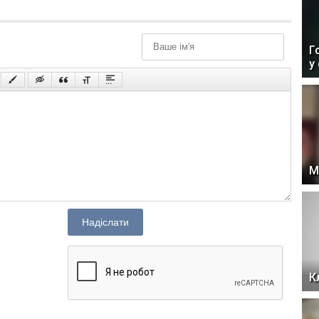
Г
у
М
Надіслати
К