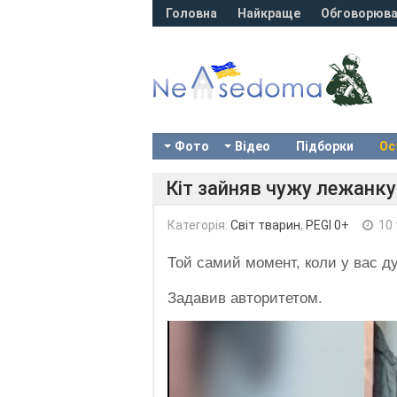
Головна
Найкраще
Обговорюва
Фото
Відео
Підборки
Ос
Кіт зайняв чужу лежанку 
Категорія:
Світ тварин
,
PEGI 0+
10 
Той самий момент, коли у вас ду
Задавив авторитетом.
Video
Player