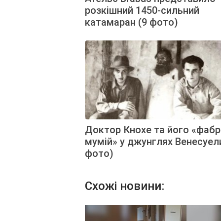
розкішний 1450-сильний
катамаран (9 фото)
Доктор Кнохе та його «фаб
мумій» у джунглях Венесуел
фото)
Схожі новини: