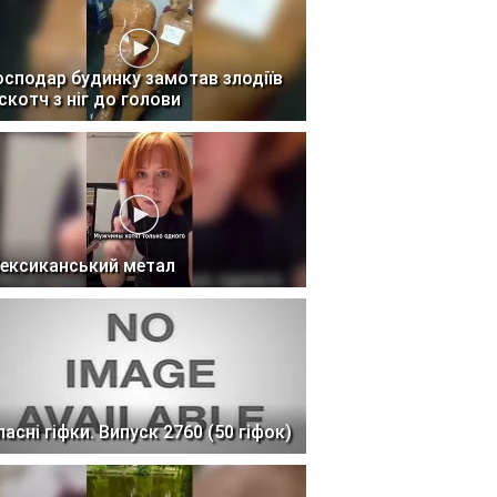
осподар будинку замотав злодіїв
 скотч з ніг до голови
ексиканський метал
ласні гіфки. Випуск 2760 (50 гіфок)