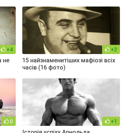
+4
+2
а не
15 найзнаменитіших мафіозі всіх
часів (16 фото)
0
+1
Історія успіху Арнольда