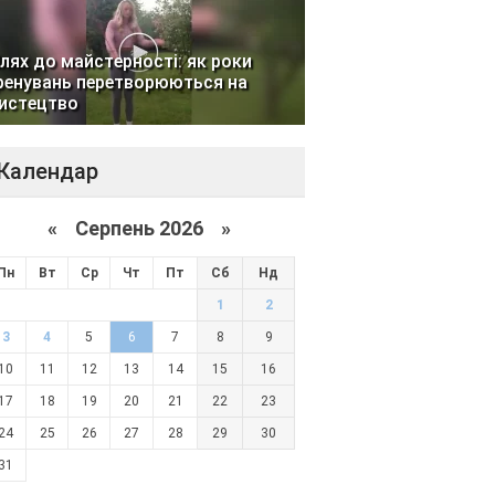
лях до майстерності: як роки
ренувань перетворюються на
истецтво
Календар
«
Серпень 2026 »
Пн
Вт
Ср
Чт
Пт
Сб
Нд
1
2
3
4
5
6
7
8
9
10
11
12
13
14
15
16
17
18
19
20
21
22
23
24
25
26
27
28
29
30
31