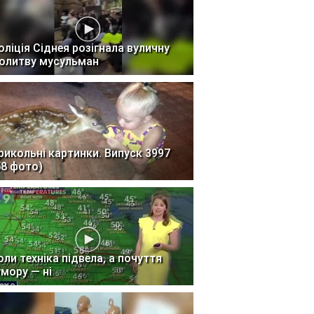
оліція Сіднея розігнала вуличну
олитву мусульман
рикольні картинки. Випуск 3997
58 фото)
оли техніка підвела, а почуття
умору — ні