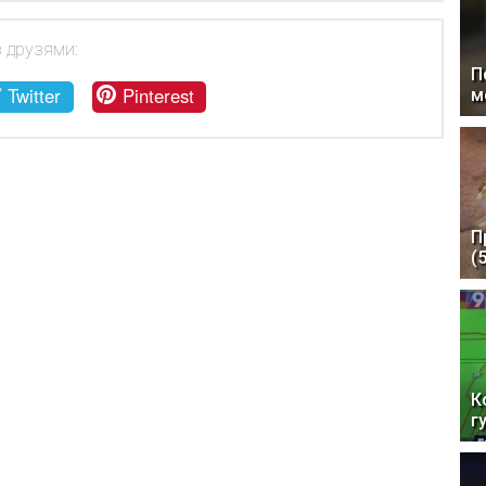
з друзями:
П
Twitter
Pinterest
м
П
(
К
г