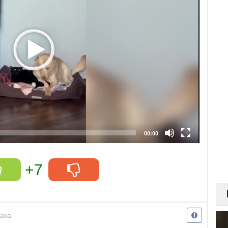
00:00
+7
ака