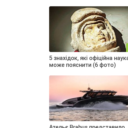
5 знахідок, які офіційна наук
може пояснити (6 фото)
Ательє Brabus представило