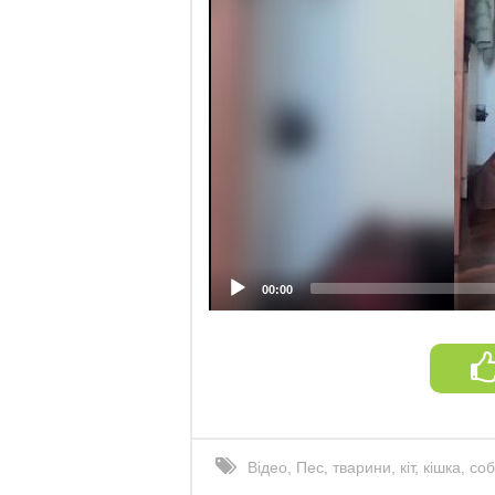
00:00
Відео
,
Пес
,
тварини
,
кіт
,
кішка
,
соб