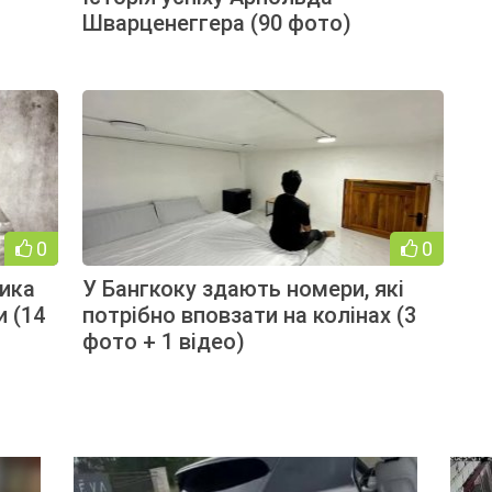
Шварценеггера (90 фото)
0
0
рика
У Бангкоку здають номери, які
и (14
потрібно вповзати на колінах (3
фото + 1 відео)