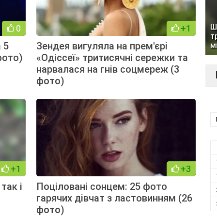
Ш
0
+1
т
 5
Зендея вигуляла на прем'єрі
м
фото)
«Одіссеї» тритисячні сережки та
нарвалася на гнів соцмереж (3
фото)
+1
+3
так і
Поціловані сонцем: 25 фото
гарячих дівчат з ластовинням (26
фото)