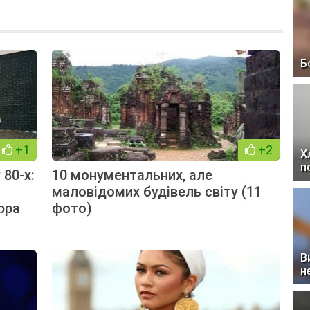
Б
+1
+2
Х
п
 80-х:
10 монументальних, але
маловідомих будівель світу (11
рра
фото)
В
н