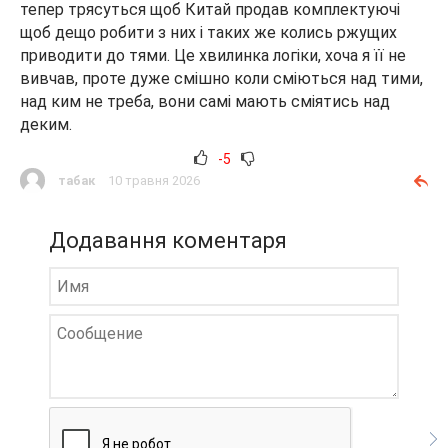
тепер трясуться щоб Китай продав комплектуючі
щоб дещо робити з них і таких же колись ржущих
приводити до тями. Це хвилинка логіки, хоча я її не
вивчав, проте дуже смішно коли сміються над тими,
над ким не треба, вони самі мають сміятись над
деким.
-5
табак
10 травня 2026
Додавання коментаря