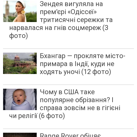
Зендея вигуляла на
прем'єрі «Одіссеї»
тритисячні сережки та
нарвалася на гнів соцмереж (3
фото)
Бхангар — прокляте місто-
примара в Індії, куди не
ходять уночі (12 фото)
Чому в США таке
популярне обрізання? І
справа зовсім не в гігієні
чи релігії (6 фото)
Range Rover обіцяє