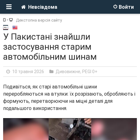
Невсівдома
Войти
Декстопна версія сайту
У Пакистані знайшли
застосування старим
автомобільним шинам
10 травня 2026
Дивовижне
,
PEGI 0+
Подивіться, як старі автомобільні шини
переробляються на втулки: їх розрізають, обробляють і
формують, перетворюючи на міцні деталі для
подальшого використання.
V
i
d