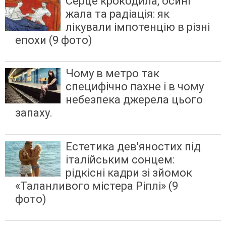
Серце крокодила, осині
жала та радіація: як
лікували імпотенцію в різні
епохи (9 фото)
Чому в метро так
специфічно пахне і в чому
небезпека джерела цього
запаху.
Естетика дев'яностих під
італійським сонцем:
рідкісні кадри зі зйомок
«Таланливого містера Ріплі» (9
фото)