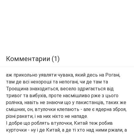
Комментарии (1)
аж прикольно уявляти чувака, який десь на Рогані,
там де всі нехороші та непогані, чи де там та
Троєщина знаходиться, весело здригається від
тривог та вибухів, проте насмішливо рже з цього
ролічка, навіть не знаючи що у пакистанців, таких же
смішних, он, втулочки клепають - але є ядерна зброя,
різні ракети, і на них ніхто не нападе.
І добре що роблять втулочки, Китай теж робив
курточки - ну і де Китай, а де ті хто над ними ржали, а