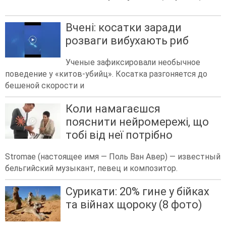
Вчені: косатки заради
розваги вибухають риб
Ученые зафиксировали необычное
поведение у «китов-убийц». Косатка разгоняется до
бешеной скорости и
Коли намагаєшся
пояснити нейромережі, що
тобі від неї потрібно
Stromae (настоящее имя — Поль Ван Авер) — известный
бельгийский музыкант, певец и композитор.
Сурикати: 20% гине у бійках
та війнах щороку (8 фото)