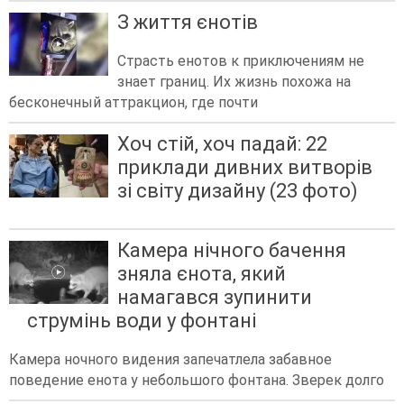
З життя єнотів
Страсть енотов к приключениям не
знает границ. Их жизнь похожа на
бесконечный аттракцион, где почти
Хоч стій, хоч падай: 22
приклади дивних витворів
зі світу дизайну (23 фото)
Камера нічного бачення
зняла єнота, який
намагався зупинити
струмінь води у фонтані
Камера ночного видения запечатлела забавное
поведение енота у небольшого фонтана. Зверек долго