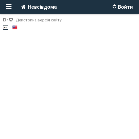
Невсівдома
Войти
Декстопна версія сайту