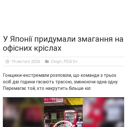
У Японії придумали змагання на
офісних кріслах
19 лютого 2026
Cпорт
,
PEGI 0+
Гонщики-екстремали розповіли, що команди з трьох
осіб дві години гасають трасою, змінюючи одна одну.
Перемагає той, хто накрутить більше кіл.
V
i
d
e
o