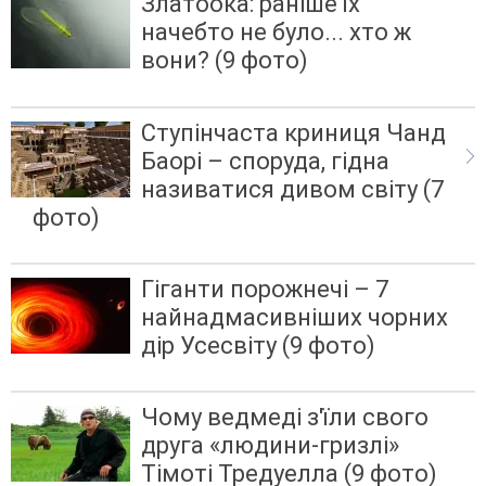
Златоока: раніше їх
начебто не було... хто ж
вони? (9 фото)
Ступінчаста криниця Чанд
Баорі – споруда, гідна
називатися дивом світу (7
фото)
Гіганти порожнечі – 7
найнадмасивніших чорних
дір Усесвіту (9 фото)
Чому ведмеді з'їли свого
друга «людини-гризлі»
Тімоті Тредуелла (9 фото)