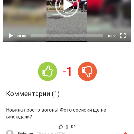
P
l
a
y
e
00:00
00:00
r
-1
Комментарии (1)
Новина просто вогонь! Фото сосиски ще не
викладали?
0
Rickman
26 лютого 2026