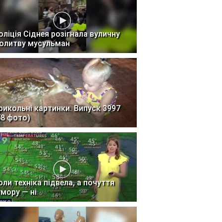
оліція Сіднея розігнала вуличну
олитву мусульман
рикольні картинки. Випуск 3997
58 фото)
оли техніка підвела, а почуття
умору — ні