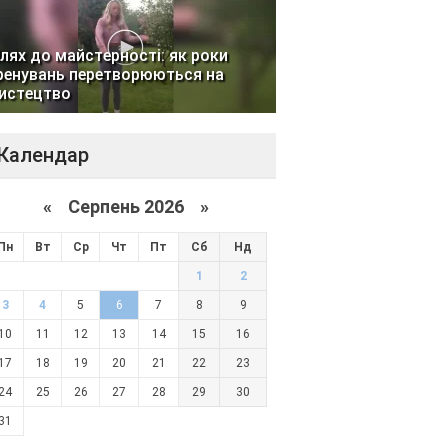
лях до майстерності: як роки
ренувань перетворюються на
истецтво
Календар
«
Серпень 2026 »
Пн
Вт
Ср
Чт
Пт
Сб
Нд
1
2
3
4
5
6
7
8
9
10
11
12
13
14
15
16
17
18
19
20
21
22
23
24
25
26
27
28
29
30
31