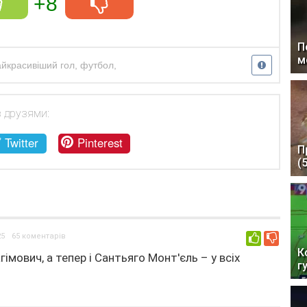
+8
П
м
айкрасивіший гол
,
футбол
,
з друзями:
Twitter
Pinterest
П
(
25
65 коментарів
0
К
агімович, а тепер і Сантьяго Монт'єль – у всіх
г