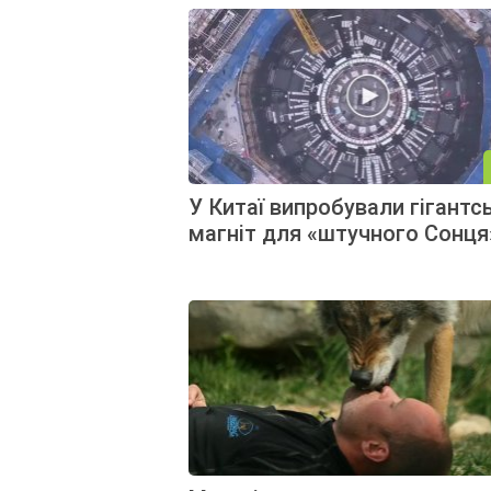
У Китаї випробували гігантс
магніт для «штучного Сонця