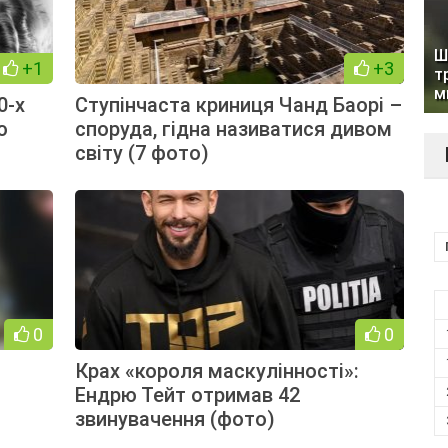
Ш
+1
+3
т
м
0-х
Ступінчаста криниця Чанд Баорі –
ю
споруда, гідна називатися дивом
світу (7 фото)
0
0
Крах «короля маскулінності»:
Ендрю Тейт отримав 42
звинувачення (фото)