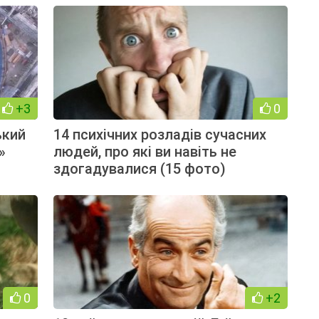
+3
0
ький
14 психічних розладів сучасних
»
людей, про які ви навіть не
здогадувалися (15 фото)
0
+2