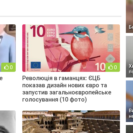
Б
Х
0
0
п
е
Революція в гаманцях: ЄЦБ
показав дизайн нових євро та
запустив загальноєвропейське
голосування (10 фото)
В
н