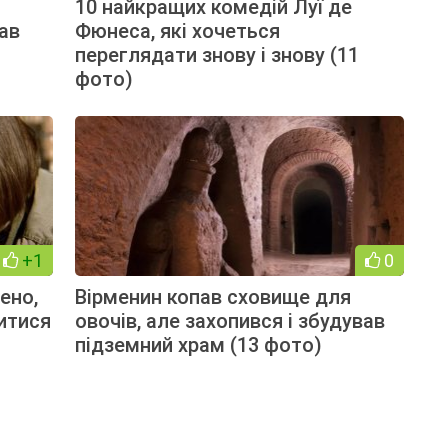
ь
10 найкращих комедій Луї де
тав
Фюнеса, які хочеться
переглядати знову і знову (11
фото)
+1
0
ено,
Вірменин копав сховище для
итися
овочів, але захопився і збудував
підземний храм (13 фото)