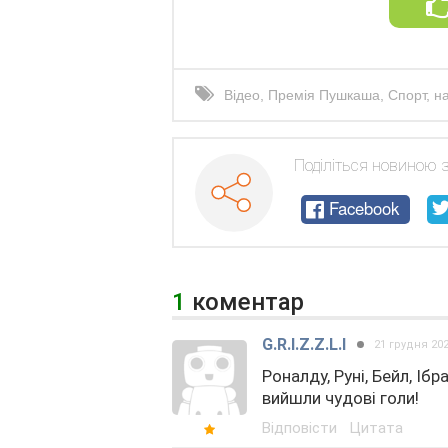
Відео
,
Премія Пушкаша
,
Спорт
,
н
футболіст
Поділіться новиною 
Facebook
1
коментар
G.R.I.Z.Z.L.I
21 грудня 20
Роналду, Руні, Бейл, Ібр
вийшли чудові голи!
Відповісти
Цитата