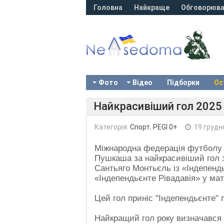
Головна
Найкраще
Обговорюва
Фото
Відео
Підборки
Ос
Найкрасивіший гол 2025
Категорія:
Cпорт
,
PEGI 0+
19 грудн
Міжнародна федерація футболу (
Пушкаша за найкрасивіший гол з
Сантьяго Монтьєль із «Індепенд
«Індепендьєнте Рівадавія» у мат
Цей гол приніс "Індепендьєнте" 
Найкращий гол року визначався 