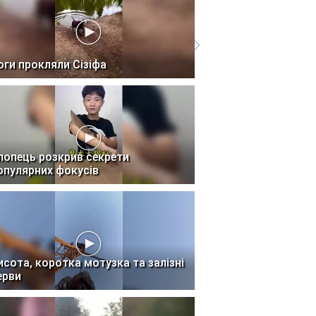
оги прокляли Сізіфа
лопець розкрив секрети
опулярних фокусів
исота, коротка мотузка та залізні
ерви