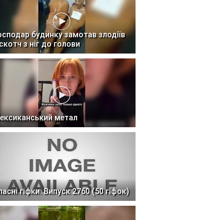
осподар будинку замотав злодіїв
 скотч з ніг до голови
ексиканський метал
ласні гіфки. Випуск 2760 (50 гіфок)