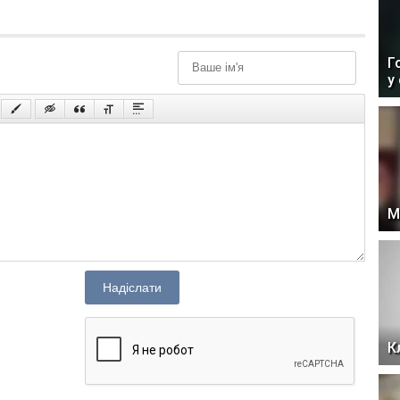
Г
у
М
Надіслати
К