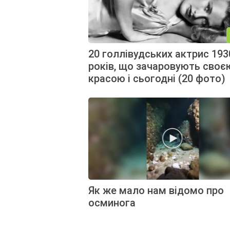
20 голлівудських актрис 193
років, що зачаровують своє
красою і сьогодні (20 фото)
Як же мало нам відомо про
осминога