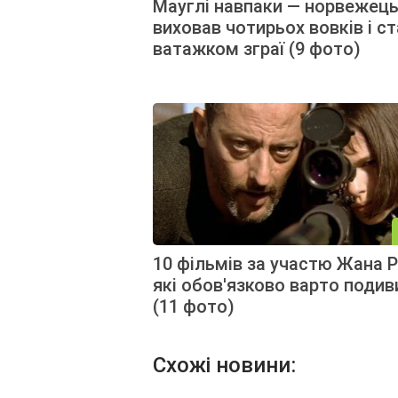
Мауглі навпаки — норвежец
виховав чотирьох вовків і с
ватажком зграї (9 фото)
10 фільмів за участю Жана Р
які обов'язково варто подив
(11 фото)
Схожі новини: