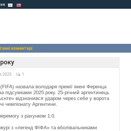
не
танні коментарі
 року
я 2025
1
FIFA) назвала володаря премії імені Ференца
а підсумками 2025 року. 25-річний аргентинець
ьєнте» відзначився ударом через себе у ворота
чі чемпіонату Аргентини.
перемогу з рахунком 1:0.
журі з «легенд ФІФА» та вболівальниками