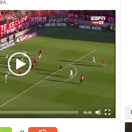
ІФА.
00:00