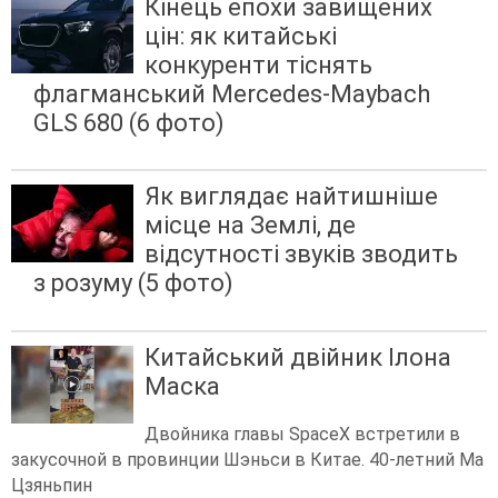
Кінець епохи завищених
цін: як китайські
конкуренти тіснять
флагманський Mercedes-Maybach
GLS 680 (6 фото)
Як виглядає найтишніше
місце на Землі, де
відсутності звуків зводить
з розуму (5 фото)
Китайський двійник Ілона
Маска
Двойника главы SpaceX встретили в
закусочной в провинции Шэньси в Китае. 40-летний Ма
Цзяньпин