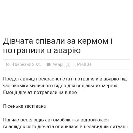
Дівчата співали за кермом і
потрапили в аварію
4 березня 2025
Аварії, ДТП
,
PEGI 0+
Представниці прекрасної статі потрапили в аварію під
час зйомки музичного відео для соціальних мереж.
Емоції дівчат потрапили на відео.
Пісенька заспівана
Під час веселощів автомобілістка відволіклася,
внаслідок чого дівчата опинилася в незавидній ситуації