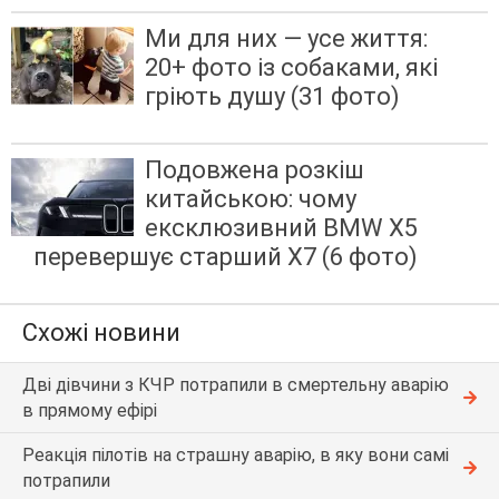
Ми для них — усе життя:
20+ фото із собаками, які
гріють душу (31 фото)
Подовжена розкіш
китайською: чому
ексклюзивний BMW X5
перевершує старший X7 (6 фото)
Схожі новини
Дві дівчини з КЧР потрапили в смертельну аварію
в прямому ефірі
Реакція пілотів на страшну аварію, в яку вони самі
потрапили