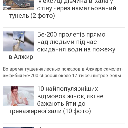
Мексиці дівчина в'їхала у
стіну через намальований
тунель (2 фото)
Бе-200 пролетів прямо
над людьми під час
скидання води на пожежу
в Алжирі
Во время тушения лесных пожаров в Алжире самолет-
амфибия Бе-200 сбросил около 12 тысяч литров воды
10 найпопулярніших
відмовок жінок, які не
бажають йти до
тренажерної зали (10 фото)