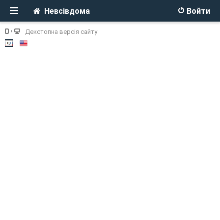
Невсівдома
Войти
Декстопна версія сайту