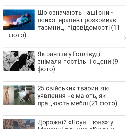
Що означають наші сни -
психотерапевт розкриває
таємниці підсвідомості (11
фото)
Як раніше у Голлівуді
знімали постільні сцени (9
фото)
25 свійських тварин, які
уявлення не мають, як
працюють меблі (21 фото)
Дорожній «Лоуні Тюнз»: у