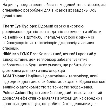
На ринку представлено багато моделей тепловізорів, які
спеціально розроблені для військових завдань. Ось
деякі з них:
ThermEye Cyclops:
Відомий своєю високою
роздільною здатністю та здатністю виявляти об'єкти
на великих відстанях, ThermEye Cyclops є одним із
найпопулярніших тепловізорів для розвідувальних
операцій.
HikMicro LYNX Pro:
Компактний, легкий і простий у
використанні, цей тепловізор забезпечує чітке
зображення в будь-яких умовах, що робить його
ідеальним для тактичних операцій.
AGM Taipan:
Надійний і довговічний тепловізор, який
підходить для тривалих бойових завдань. Відзначається
великою автономністю та точністю зображення.
Pulsar Axion:
Портативний і швидкий тепловізор, який
дозволяє ефективно виявляти рухомі цілі на середніх і
коротких дистанціях, що робить його ідеальним для