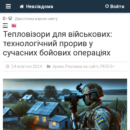
Невсівдома
Войти
Декстопна версія сайту
Тепловізори для військових:
технологічний прорив у
сучасних бойових операціях
24 жовтня 2024
Армія
,
Реклама на сайті
,
PEGI 0+