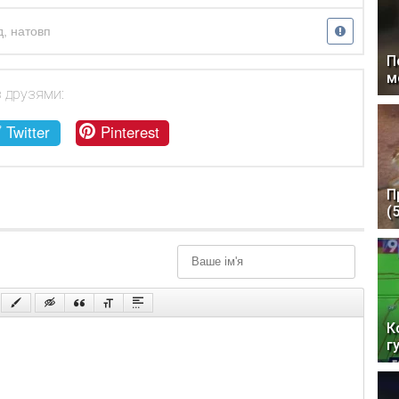
д
,
натовп
П
м
з друзями:
Twitter
Pinterest
П
(
К
г