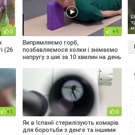
Ш
т
м
0
+1
х
Випрямляємо горб,
і (26
позбавляємося холки і знімаємо
напругу з шиї за 10 хвилин на день
+1
0
Як в Іспанії стерилізують комарів
для боротьби з денге та іншими