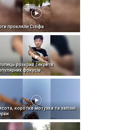
оги прокляли Сізіфа
лопець розкрив секрети
опулярних фокусів
исота, коротка мотузка та залізні
ерви