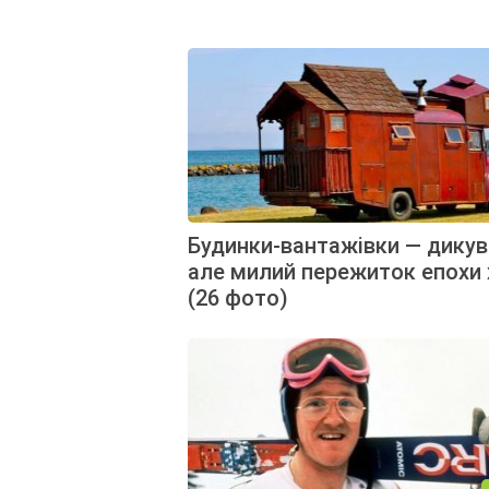
Будинки-вантажівки — дикув
але милий пережиток епохи х
(26 фото)