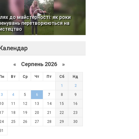
лях до майстерності: як роки
ренувань перетворюються на
истецтво
Календар
«
Серпень 2026 »
Пн
Вт
Ср
Чт
Пт
Сб
Нд
1
2
3
4
5
6
7
8
9
10
11
12
13
14
15
16
17
18
19
20
21
22
23
24
25
26
27
28
29
30
31