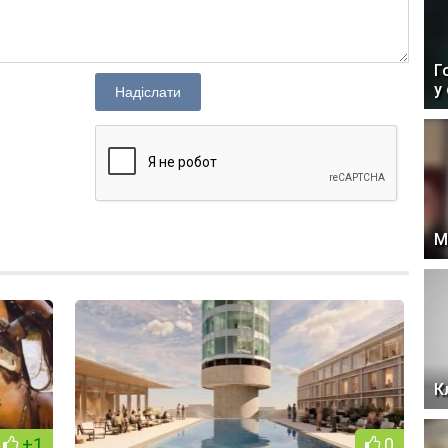
Г
у
Надіслати
М
К
+1
0