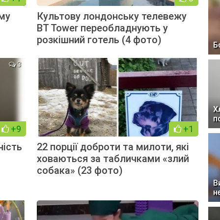
ьму
Культову лондонську телевежу
BT Tower переобладнують у
розкішний готель (4 фото)
Б
3
Х
п
+9
+1
ність
22 порції доброти та милоти, які
ховаються за табличками «злий
собака» (23 фото)
В
н