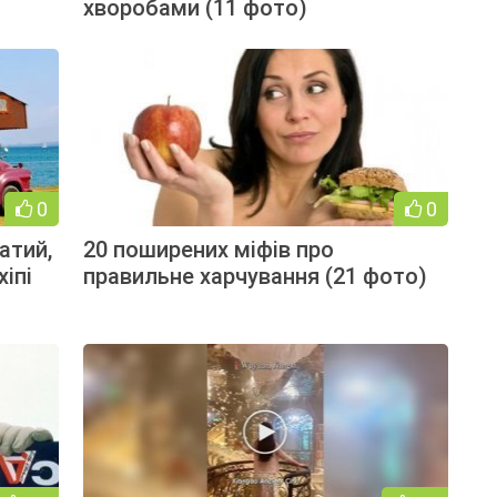
хворобами (11 фото)
0
0
атий,
20 поширених міфів про
іпі
правильне харчування (21 фото)