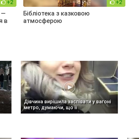
+2
+2
 —
Бібліотека з казковою
я в
атмосферою
Дівчина вирішила заспівати у вагоні
метро, думаючи, що її