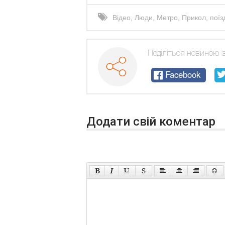
Відео
,
Люди
,
Метро
,
​​Прикол
,
поїз
Поділіться новиною 
Facebook
Додати свій коментар