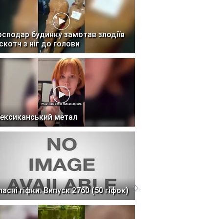
осподар будинку замотав злодіїв
 скотч з ніг до голови
ексиканський метал
ласні гіфки. Випуск 2760 (50 гіфок)