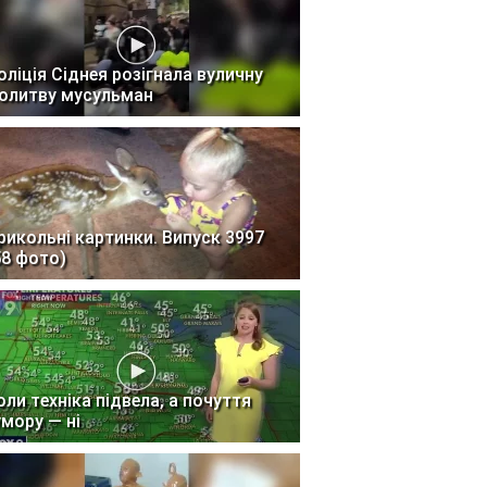
оліція Сіднея розігнала вуличну
олитву мусульман
рикольні картинки. Випуск 3997
58 фото)
оли техніка підвела, а почуття
умору — ні