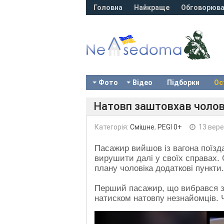
Головна
Найкраще
Обговорюва
Фото
Відео
Підборки
Ос
Натовп заштовхав чолові
Категорія:
Смішне
,
PEGI 0+
13 вере
Пасажир вийшов із вагона поїзда
вирушити далі у своїх справах. О
плану чоловіка додаткові пункти.
Перший пасажир, що вибрався з в
натиском натовпу незнайомців. 
Video