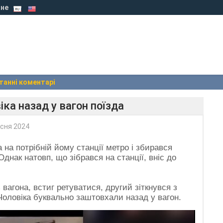
не
танні коментарі
ка назад у вагон поїзда
сня 2024
 на потрібній йому станції метро і збирався
днак натовп, що зібрався на станції, вніс до
агона, встиг ретуватися, другий зіткнувся з
Чоловіка буквально заштовхали назад у вагон.