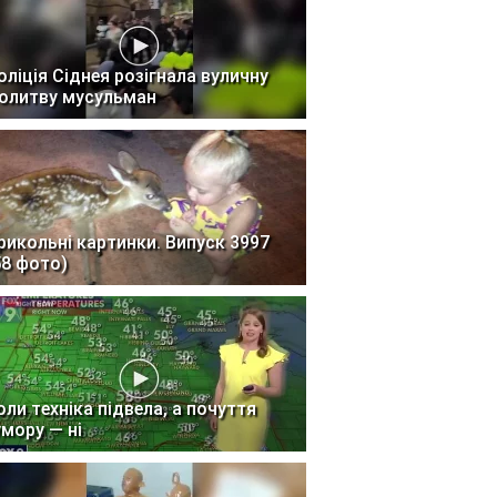
оліція Сіднея розігнала вуличну
олитву мусульман
рикольні картинки. Випуск 3997
58 фото)
оли техніка підвела, а почуття
умору — ні