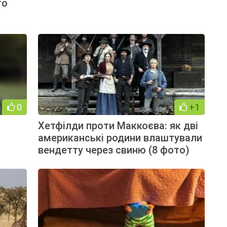
го
0
+1
Хетфілди проти Маккоєва: як дві
американські родини влаштували
вендетту через свиню (8 фото)