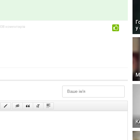
Г
838 коментарів
у
0
М
К