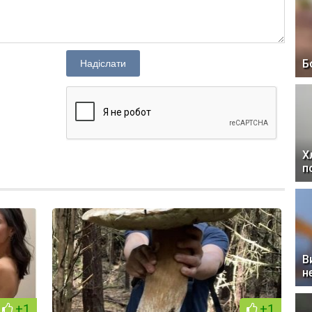
Б
Надіслати
Х
п
В
н
+1
+1