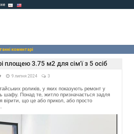
не
танні коментарі
 площею 3.75 м2 для сім'ї з 5 осіб
+
9 липня 2024
3
тайських роликів, у яких показують ремонт у
ь шафу. Понад те, житло призначається задля
ся вірити, що це або прикол, або просто
.