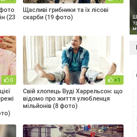
 фото
Щасливі грибники та їх лісові
ін (23
скарби (19 фото)
Ш
т
м
0
+1
цієї
Свій хлопець Вуді Харрельсон: що
ережі
відомо про життя улюбленця
мільйонів (8 фото)
ото)