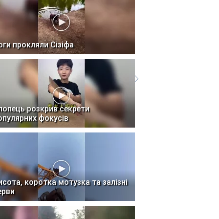
оги прокляли Сізіфа
лопець розкрив секрети
опулярних фокусів
исота, коротка мотузка та залізні
ерви