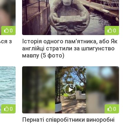
0
0
ся з
Історія одного пам'ятника, або Як
англійці стратили за шпигунство
мавпу (5 фото)
0
0
Пернаті співробітники виноробні