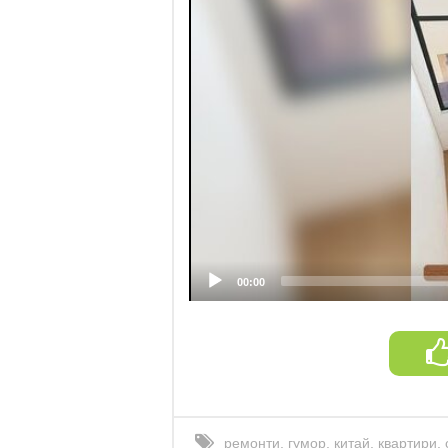
00:00
ремонти
,
гумор
,
китай
,
квартири
,