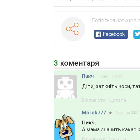
Поділіться новиною 
Facebook
3
коментаря
Пикч
9 липня 2024
Діти, заткніть носи, т
Відповісти
Цитата
Morok777
11 липня 2024
Пикч
,
А мама значить какає 
Відповісти
Цитата