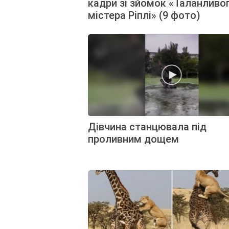
кадри зі зйомок «Таланливо
містера Ріплі» (9 фото)
Дівчина станцювала під
проливним дощем