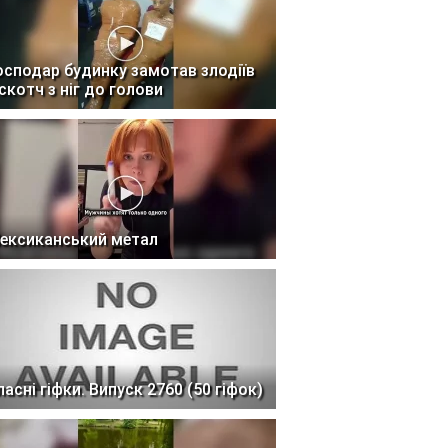
осподар будинку замотав злодіїв
 скотч з ніг до голови
ексиканський метал
ласні гіфки. Випуск 2760 (50 гіфок)