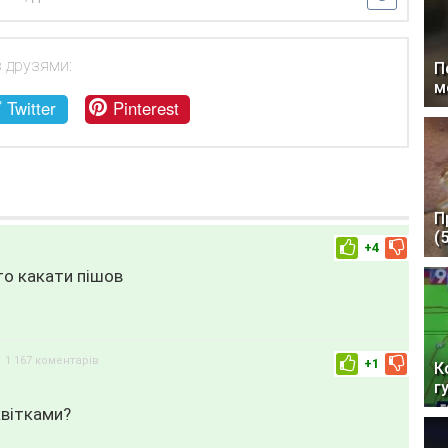
з друзями:
П
м
Twitter
Pinterest
П
(
+4
ато какати пішов
1 167 коментарів
+1
К
г
квітками?