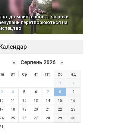
лях до майстерності: як роки
ренувань перетворюються на
истецтво
Календар
«
Серпень 2026 »
Пн
Вт
Ср
Чт
Пт
Сб
Нд
1
2
3
4
5
6
7
8
9
10
11
12
13
14
15
16
17
18
19
20
21
22
23
24
25
26
27
28
29
30
31