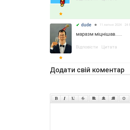
dude
✔
11 липня 2024
24 
маразм міцнішав......
Відповісти
Цитата
Додати свій коментар