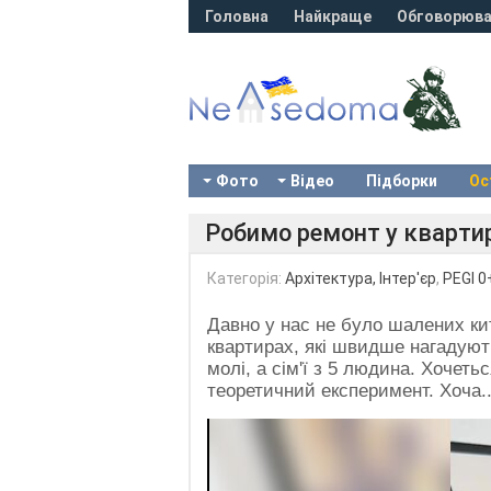
Головна
Найкраще
Обговорюва
Фото
Відео
Підборки
Ос
Робимо ремонт у квартирі
Категорія:
Архітектура, Інтер'єр
,
PEGI 0
Давно у нас не було шалених ки
квартирах, які швидше нагадуют
молі, а сім'ї з 5 людина. Хочеть
теоретичний експеримент. Хоча..
Video
Player