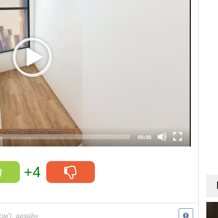
00:00
+4
сім'ї
,
дизайн