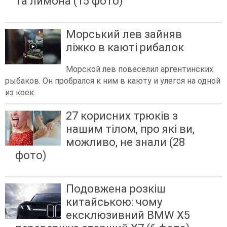
та лимона (15 фото)
Морський лев зайняв
ліжко в каюті рибалок
Морской лев повеселил аргентинских
рыбаков. Он пробрался к ним в каюту и улегся на одной
из коек.
27 корисних трюків з
нашим тілом, про які ви,
можливо, не знали (28
фото)
Подовжена розкіш
китайською: чому
ексклюзивний BMW X5