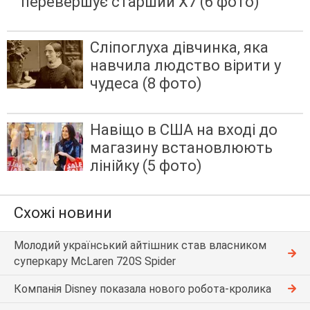
перевершує старший X7 (6 фото)
Сліпоглуха дівчинка, яка
навчила людство вірити у
чудеса (8 фото)
Навіщо в США на вході до
магазину встановлюють
лінійку (5 фото)
Схожі новини
Молодий український айтішник став власником
суперкару McLaren 720S Spider
Компанія Disney показала нового робота-кролика