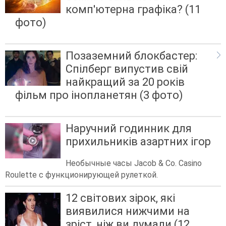
комп'ютерна графіка? (11
фото)
Позаземний блокбастер:
Спілберг випустив свій
найкращий за 20 років
фільм про інопланетян (3 фото)
Наручний годинник для
прихильників азартних ігор
Необычные часы Jacob & Co. Casino
Roulette с функционирующей рулеткой.
12 світових зірок, які
виявилися нижчими на
зріст, ніж ви думали (12