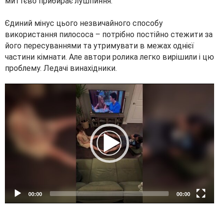
миттєво прибирає лушпиння.
Єдиний мінус цього незвичайного способу
використання пилососа – потрібно постійно стежити за
його пересуваннями та утримувати в межах однієї
частини кімнати. Але автори ролика легко вирішили і цю
проблему. Ледачі винахідники.
V
i
d
e
o
P
l
a
y
e
00:00
00:00
r