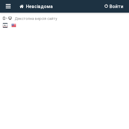
Невсівдома
Войти
Декстопна версія сайту