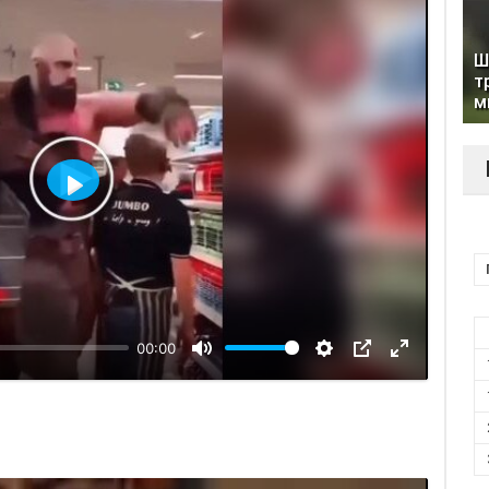
Ш
т
м
Відтворити
00:00