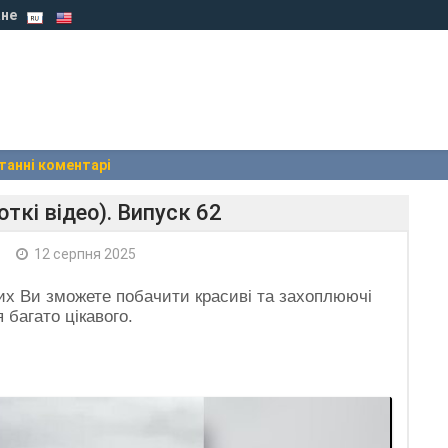
не
танні коментарі
ткі відео). Випуск 62
+
12 серпня 2025
ких Ви зможете побачити красиві та захоплюючі
я багато цікавого.