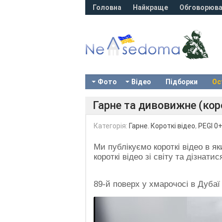
Головна
Найкраще
Обговорюва
Фото
Відео
Підборки
Ос
Гарне та дивовижне (коро
Категорія:
Гарне. Короткі відео
,
PEGI 0
Ми публікуємо короткі відео в я
короткі відео зі світу та дізнатис
89-й поверх у хмарочосі в Дубаї