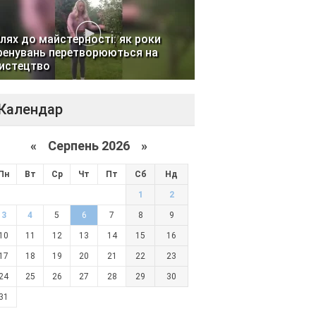
лях до майстерності: як роки
ренувань перетворюються на
истецтво
Календар
«
Серпень 2026 »
Пн
Вт
Ср
Чт
Пт
Сб
Нд
1
2
3
4
5
6
7
8
9
10
11
12
13
14
15
16
17
18
19
20
21
22
23
24
25
26
27
28
29
30
31