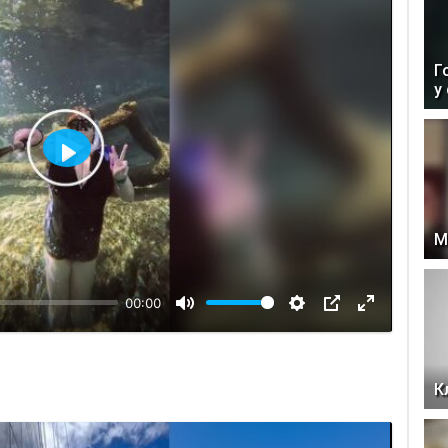
Г
у
Відтворити
М
00:00
К