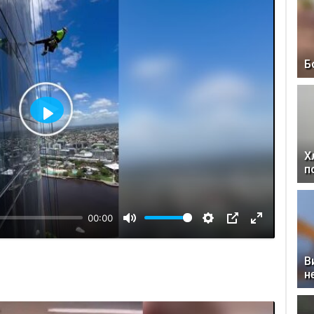
Б
Відтворити
Х
п
00:00
В
н