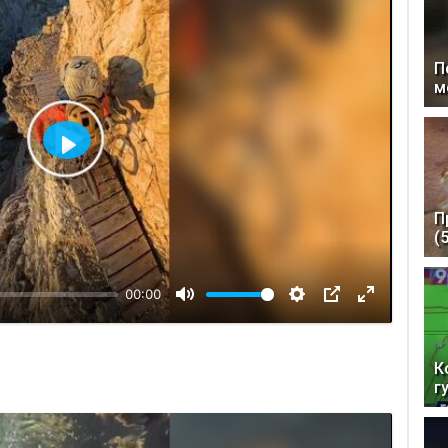
П
м
Відтворити
П
(
00:00
К
г