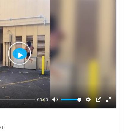
Відтворити
00:00
чі