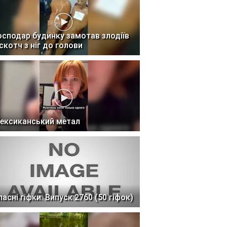
осподар будинку замотав злодіїв
 скотч з ніг до голови
ексиканський метал
ласні гіфки. Випуск 2760 (50 гіфок)