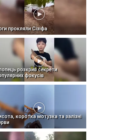
оги прокляли Сізіфа
лопець розкрив секрети
опулярних фокусів
исота, коротка мотузка та залізні
ерви