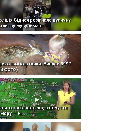
оліція Сіднея розігнала вуличну
олитву мусульман
рикольні картинки. Випуск 3997
58 фото)
оли техніка підвела, а почуття
умору — ні