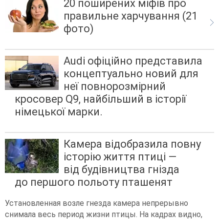
20 поширених міфів про
правильне харчування (21
фото)
Audi офіційно представила
концептуально новий для
неї повнорозмірний
кросовер Q9, найбільший в історії
німецької марки.
Камера відобразила повну
історію життя птиці —
від будівництва гнізда
до першого польоту пташенят
Установленная возле гнезда камера непрерывно
снимала весь период жизни птицы. На кадрах видно,