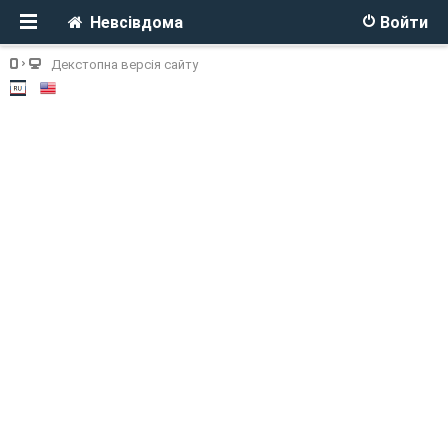
Невсівдома
Войти
Декстопна версія сайту