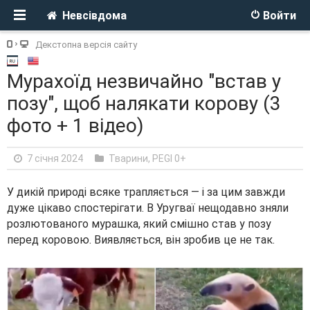
Невсівдома
Войти
Декстопна версія сайту
Мурахоїд незвичайно "встав у
позу", щоб налякати корову (3
фото + 1 відео)
7 січня 2024
Тварини
,
PEGI 0+
У дикій природі всяке трапляється — і за цим завжди
дуже цікаво спостерігати. В Уругваї нещодавно зняли
розлютованого мурашка, який смішно став у позу
перед коровою. Виявляється, він зробив це не так.