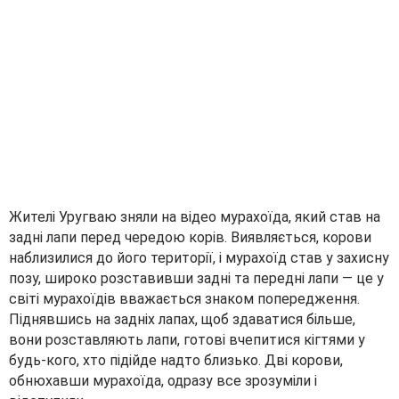
Жителі Уругваю зняли на відео мурахоїда, який став на
задні лапи перед чередою корів. Виявляється, корови
наблизилися до його території, і мурахоїд став у захисну
позу, широко розставивши задні та передні лапи — це у
світі мурахоїдів вважається знаком попередження.
Піднявшись на задніх лапах, щоб здаватися більше,
вони розставляють лапи, готові вчепитися кігтями у
будь-кого, хто підійде надто близько. Дві корови,
обнюхавши мурахоїда, одразу все зрозуміли і