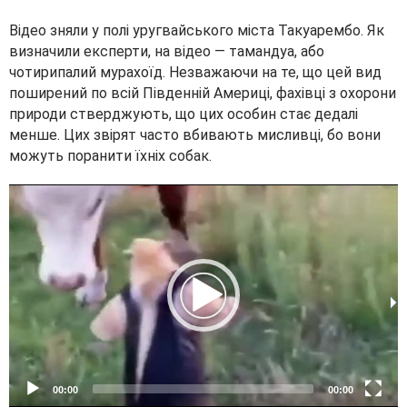
Відео зняли у полі уругвайського міста Такуарембо. Як
визначили експерти, на відео — тамандуа, або
чотирипалий мурахоїд. Незважаючи на те, що цей вид
поширений по всій Південній Америці, фахівці з охорони
природи стверджують, що цих особин стає дедалі
менше. Цих звірят часто вбивають мисливці, бо вони
можуть поранити їхніх собак.
V
i
d
e
o
P
l
a
y
e
00:00
00:00
r