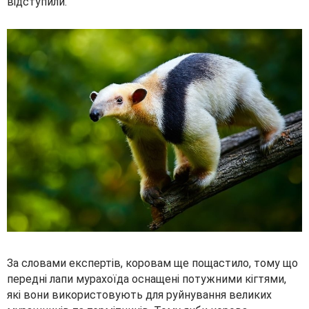
відступили.
За словами експертів, коровам ще пощастило, тому що
передні лапи мурахоїда оснащені потужними кігтями,
які вони використовують для руйнування великих