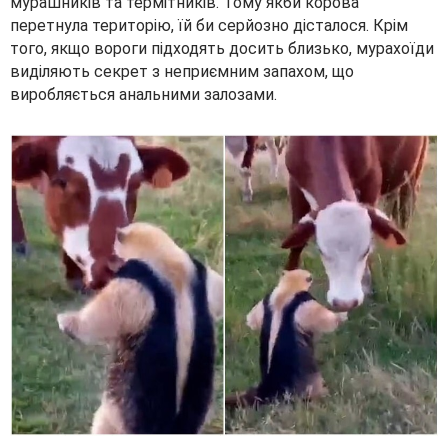
мурашників та термітників. Тому якби корова
перетнула територію, їй би серйозно дісталося. Крім
того, якщо вороги підходять досить близько, мурахоїди
виділяють секрет з неприємним запахом, що
виробляється анальними залозами.