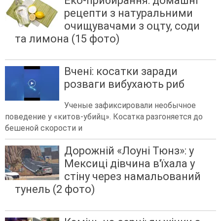
Еко-прибирання: домашні
рецепти з натуральними
очищувачами з оцту, соди
та лимона (15 фото)
Вчені: косатки заради
розваги вибухають риб
Ученые зафиксировали необычное
поведение у «китов-убийц». Косатка разгоняется до
бешеной скорости и
Дорожній «Лоуні Тюнз»: у
Мексиці дівчина в'їхала у
стіну через намальований
тунель (2 фото)