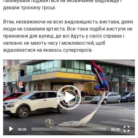
гальмували подивитися на незвичайне видовище і
давали трюкачу гроші.
Втім, незважаючи на всю видовищність вистави, деякі
люди не схвалили артиста. Все-таки подібні виступи не
призначені для вулиці, де всі йдуть у своїх справах і
напевно не мають часу і можливостей, щоб
відволікатися на якихось супергероїв.
V
i
d
e
o
P
l
a
y
e
00:00
00:00
r