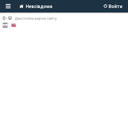
Невсівдома
Войти
Декстопна версія сайту