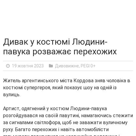
Дивак у костюмі Людини-
павука розважає перехожих
19 жовтня 2023
Дивовижне
,
PEGI 0+
Житель аргентинського міста Кордова зняв чоловіка в
костюмі супергероя, який показує шоу на одній із
вулиць.
Артист, одягнений у костюм Людини-павука
розгойдувався на своїй павутині, намагаючись стежити
за сигналами світлофора, щоб не заважати вуличному
руху. Багато перехожих і навіть автомобілісти