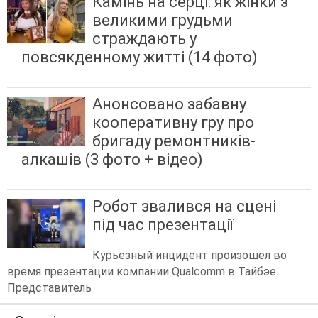
Камінь на серці: як жінки з
великими грудьми
страждають у
повсякденному житті (14 фото)
Анонсовано забавну
кооперативну гру про
бригаду ремонтників-
алкашів (3 фото + відео)
Робот звалився на сцені
під час презентації
Курьезный инцидент произошёл во
время презентации компании Qualcomm в Тайбэе.
Представитель