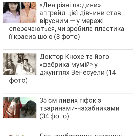
«Два різні людини»:
апгрейд цієї дівчини став
вірусним — у мережі
сперечаються, чи зробила пластика
її красивішою (3 фото)
Доктор Кнохе та його
«фабрика мумій» у
джунглях Венесуели (14
фото)
35 сміливих гіфок з
тваринами-нахабниками
(34 фото)