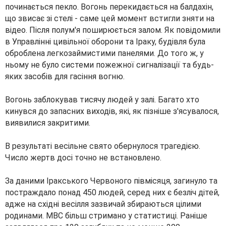
починається пекло. Вогонь перекидається на балдахін,
що звисає зі стелі - саме цей момент встигли зняти на
відео. Після полум'я поширюється залом. Як повідомили
в Управлінні цивільної оборони та Іраку, будівля була
оброблена легкозаймистими панелями. До того ж, у
ньому не було системи пожежної сигналізації та будь-
яких засобів для гасіння вогню.
Вогонь заблокував тисячу людей у залі. Багато хто
кинувся до запасних виходів, які, як пізніше з'ясувалося,
виявилися закритими.
В результаті весільне свято обернулося трагедією.
Число жертв досі точно не встановлено.
За даними Іракського Червоного півмісяця, загинуло та
постраждало понад 450 людей, серед них є безліч дітей,
адже на східні весілля зазвичай збираються цілими
родинами. МВС більш стримано у статистиці. Раніше