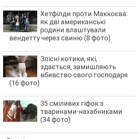
Хетфілди проти Маккоєва:
як дві американські
родини влаштували
вендетту через свиню (8 фото)
Злісні котики, які,
здається, замишляють
вбивство свого господаря
(16 фото)
35 сміливих гіфок з
тваринами-нахабниками
(34 фото)