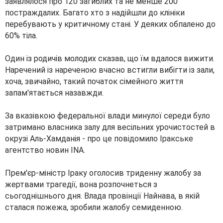
заявлялося про 120 загиблих та не менше 200
постраждалих. Багато хто з надійшли до клініки
перебувають у критичному стані. У деяких обпалено до
60% тіла.
Один із родичів молодих сказав, що їм вдалося вижити.
Наречений із нареченою вчасно встигли вибігти із зали,
хоча, звичайно, такий початок сімейного життя
запам'ятається назавжди.
За вказівкою федеральної влади минулої середи було
затримано власника залу для весільних урочистостей в
окрузі Аль-Хамданія - про це повідомило Іракське
агентство новин INA.
Прем'єр-міністр Іраку оголосив триденну жалобу за
жертвами трагедії, вона розпочнеться з
сьогоднішнього дня. Влада провінції Найнава, в якій
сталася пожежа, зробили жалобу семиденною.