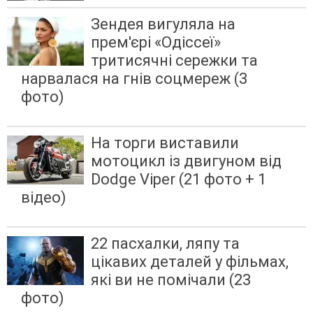
Зендея вигуляла на
прем'єрі «Одіссеї»
тритисячні сережки та
нарвалася на гнів соцмереж (3
фото)
На торги виставили
мотоцикл із двигуном від
Dodge Viper (21 фото + 1
відео)
22 пасхалки, ляпу та
цікавих деталей у фільмах,
які ви не помічали (23
фото)