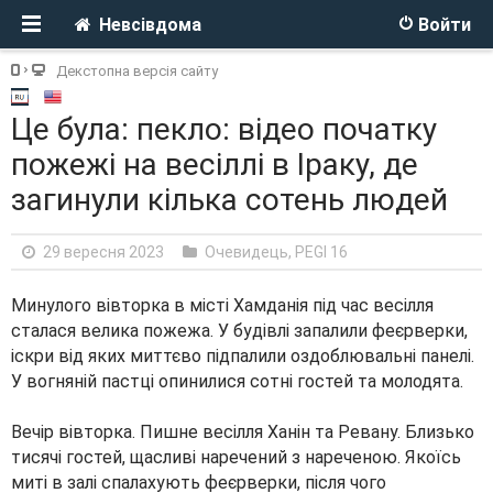
Невсівдома
Войти
Декстопна версія сайту
Це була: пекло: відео початку
пожежі на весіллі в Іраку, де
загинули кілька сотень людей
29 вересня 2023
Очевидець
,
PEGI 16
Минулого вівторка в місті Хамданія під час весілля
сталася велика пожежа. У будівлі запалили феєрверки,
іскри від яких миттєво підпалили оздоблювальні панелі.
У вогняній пастці опинилися сотні гостей та молодята.
Вечір вівторка. Пишне весілля Ханін та Ревану. Близько
тисячі гостей, щасливі наречений з нареченою. Якоїсь
миті в залі спалахують феєрверки, після чого