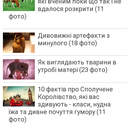
які вченим поки що так і не
вдалося розкрити (11
фото)
Дивовижні артефакти з
минулого (18 фото)
Як виглядають тварини в
утробі матері (23 фото)
10 фактів про Сполучене
Королівство, які вас
здивують - класи, нудна
їжа та дивне почуття гумору (11
фото)