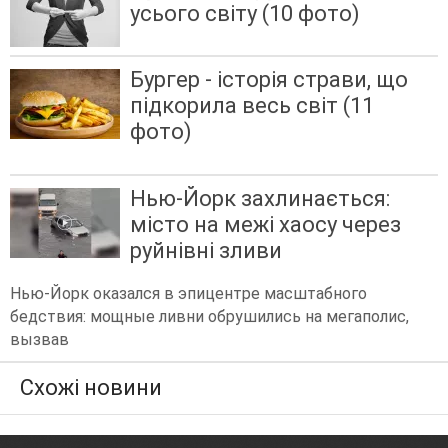
усього світу (10 фото)
Бургер - історія страви, що
підкорила весь світ (11
фото)
Нью-Йорк захлинається:
місто на межі хаосу через
руйнівні зливи
Нью-Йорк оказался в эпицентре масштабного
бедствия: мощные ливни обрушились на мегаполис,
вызвав
Схожі новини