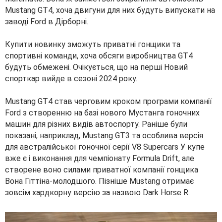
Mustang GT4, хоча двигуни для них будуть випускати на
заводі Ford в Дірборні.
Купити новинку зможуть приватні гонщики та
спортивні команди, хоча обсяги виробництва GT4
будуть обмежені. Очікується, що на перші Новий
спорткар вийде в сезоні 2024 року.
Mustang GT4 став черговим кроком програми компанії
Ford з створенню на базі нового Мустанга гоночних
машин для різних видів автоспорту. Раніше були
показані, наприклад, Mustang GT3 та особлива версія
для австралійської гоночної серії V8 Supercars У купе
вже є і виконання для чемпіонату Formula Drift, але
створене воно силами приватної компанії гонщика
Вона Гіттіна-молодшого. Пізніше Mustang отримає
зовсім хардкорну версію за назвою Dark Horse R.