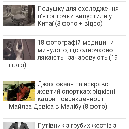
Подушку для охолодження
п'ятої точки випустили у
Китаї (3 фото + відео)
18 фотографій медицини
минулого, що одночасно
лякають і зачаровують (19
фото)
Джаз, океан та яскраво-
жовтий спорткар: рідкісні
кадри повсякденності
Майлза Девіса в Малібу (8 фото)
Путівник з грубих жестів з