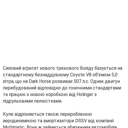
Силовий агрегат нового трекового боліду базується на
стандартному безнаддувному Coyote V8 об'ємом 5,0
літра, що на Dark Horse розвиває 507 л.с. Однак двигун
перебудований відповідно до гоночними стандартами
та працює з новою коробкою від Holinger з
підрульовими пелюстками.
Купе відрізняється також переробленою
аеродинамікою та амортизатори DSSV від компанії
Multimatic. Вона ж займеться збиранням автомобілів