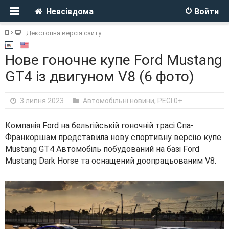
Невсівдома
Войти
Декстопна версія сайту
Нове гоночне купе Ford Mustang
GT4 із двигуном V8 (6 фото)
3 липня 2023
Автомобільні новини
,
PEGI 0+
Компанія Ford на бельгійській гоночній трасі Спа-
Франкоршам представила нову спортивну версію купе
Mustang GT4 Автомобіль побудований на базі Ford
Mustang Dark Horse та оснащений доопрацьованим V8.