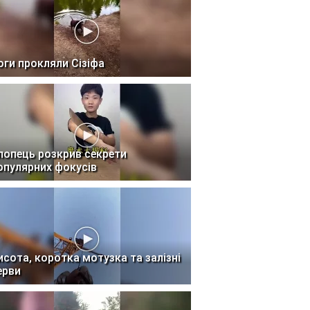
оги прокляли Сізіфа
лопець розкрив секрети
опулярних фокусів
исота, коротка мотузка та залізні
ерви