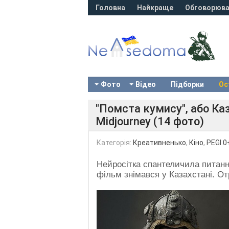
Головна
Найкраще
Обговорюва
Фото
Відео
Підборки
Ос
"Помста кумису", або Каз
Midjourney (14 фото)
Категорія:
Креативненько
,
Кіно
,
PEGI 0
Нейросітка спантеличила питанн
фільм знімався у Казахстані. О