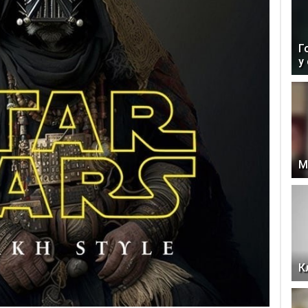
Г
у
М
К