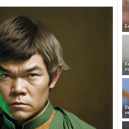
Б
Х
п
В
н