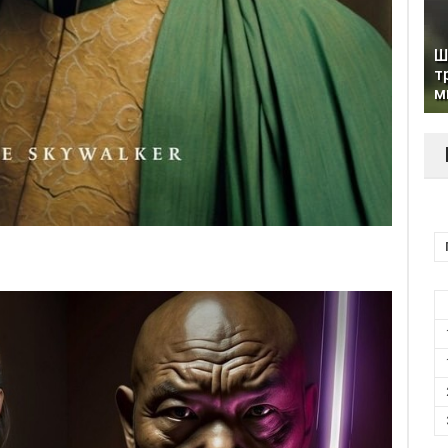
Ш
т
м