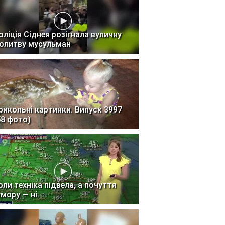
оліція Сіднея розігнала вуличну
олитву мусульман
рикольні картинки. Випуск 3997
58 фото)
оли техніка підвела, а почуття
умору — ні