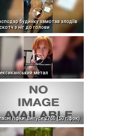
осподар будинку замотав злодіїв
 скотч з ніг до голови
ексиканський метал
ласні гіфки. Випуск 2760 (50 гіфок)