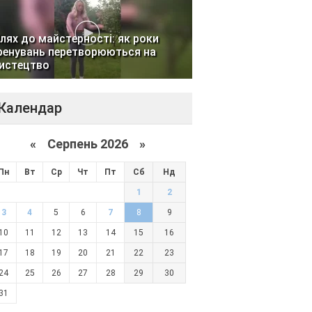
лях до майстерності: як роки
ренувань перетворюються на
истецтво
Календар
«
Серпень 2026 »
Пн
Вт
Ср
Чт
Пт
Сб
Нд
1
2
3
4
5
6
7
8
9
10
11
12
13
14
15
16
17
18
19
20
21
22
23
24
25
26
27
28
29
30
31