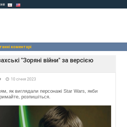
не
танні коментарі
ахські "Зоряні війни" за версією
+
10 січня 2023
ям, як виглядали персонажі Star Wars, якби
тримайте, розпишіться.