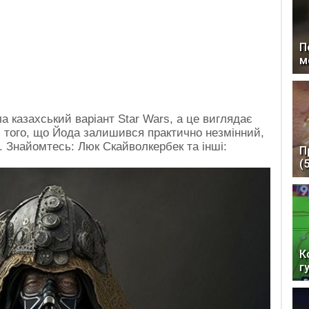
П
м
а казахський варіант Star Wars, а це виглядає
и того, що Йода залишився практично незмінний,
и. Знайомтесь: Люк Скайволкербек та інші:
П
(
К
г