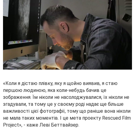
«Коли я дістаю плівку, яку я щойно виявив, я стаю
першою людиною, яка коли-небудь бачив це
зображення. Їм ніколи не насолоджувалися, їх ніколи не
згадували, та тому це у своєму роді надає ще більше
важливості цієї фотографії, тому що раніше вона ніколи
не мала таких моментів. І це мета проекту Rescued Film
Project», - каже Леві Беттвайзер.