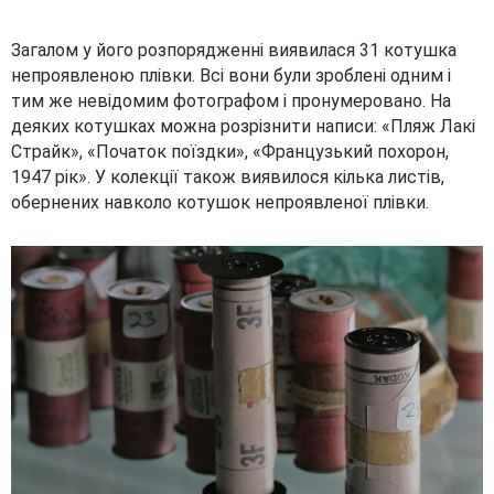
Загалом у його розпорядженні виявилася 31 котушка
непроявленою плівки. Всі вони були зроблені одним і
тим же невідомим фотографом і пронумеровано. На
деяких котушках можна розрізнити написи: «Пляж Лакі
Страйк», «Початок поїздки», «Французький похорон,
1947 рік». У колекції також виявилося кілька листів,
обернених навколо котушок непроявленої плівки.