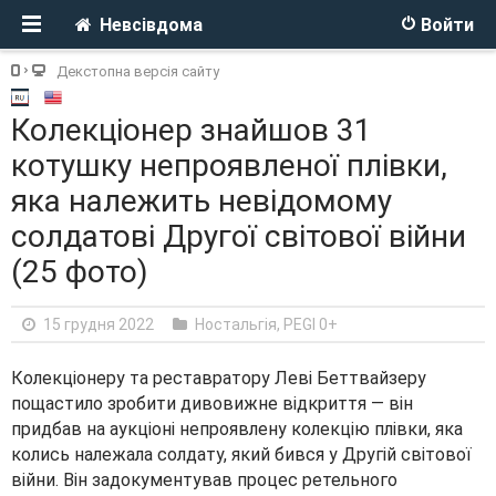
Невсівдома
Войти
Декстопна версія сайту
Колекціонер знайшов 31
котушку непроявленої плівки,
яка належить невідомому
солдатові Другої світової війни
(25 фото)
15 грудня 2022
Ностальгія
,
PEGI 0+
Колекціонеру та реставратору Леві Беттвайзеру
пощастило зробити дивовижне відкриття — він
придбав на аукціоні непроявлену колекцію плівки, яка
колись належала солдату, який бився у Другій світової
війни. Він задокументував процес ретельного