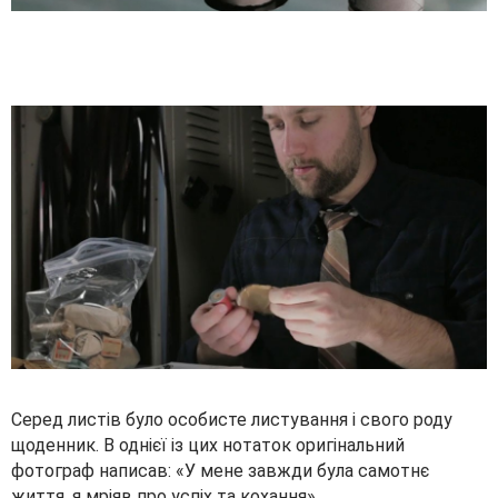
Серед листів було особисте листування і свого роду
щоденник. В однієї із цих нотаток оригінальний
фотограф написав: «У мене завжди була самотнє
життя, я мріяв про успіх та кохання».