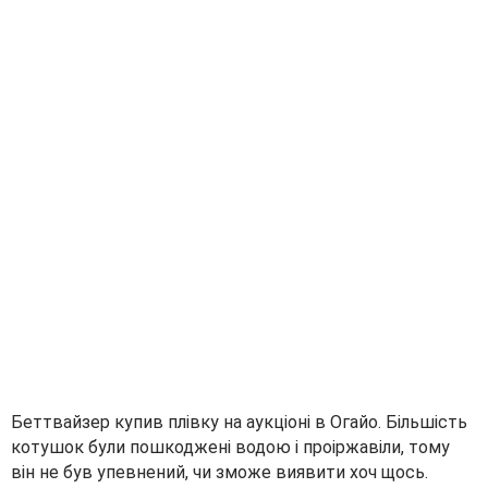
Беттвайзер купив плівку на аукціоні в Огайо. Більшість
котушок були пошкоджені водою і проіржавіли, тому
він не був упевнений, чи зможе виявити хоч щось.