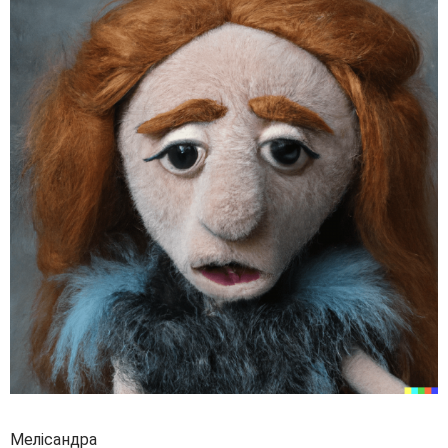
Мелісандра