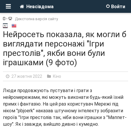
Невсівдома
Войти
Декстопна версія сайту
Нейросеть показала, як могли б
виглядати персонажі "Ігри
престолів", якби вони були
іграшками (9 фото)
27 жовтня 2022
Кіно
Люди продовжують пустувати і грати з
нейромережами, які можуть виконати будь-який їхній
примх і фантазію. На цей раз користувач Мережі під
ніком "pbjoerk" наказав штучному інтелекту зобразити
героїв "Ігри престолів так, ніби вони іграшки з "Маппет-
шоу". Як і завжди, вийшло дивно і кумедно.