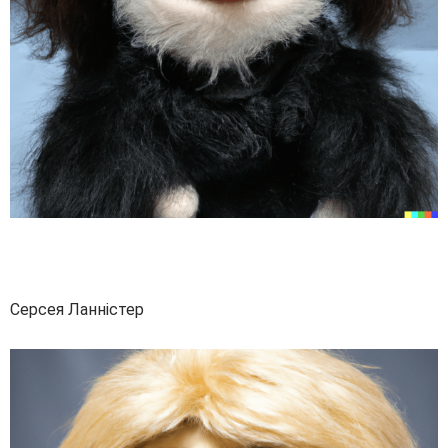
Серсея Ланністер