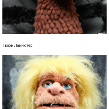
Тіріон Ланністер