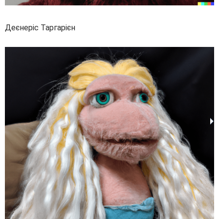
Деєнеріс Таргарієн