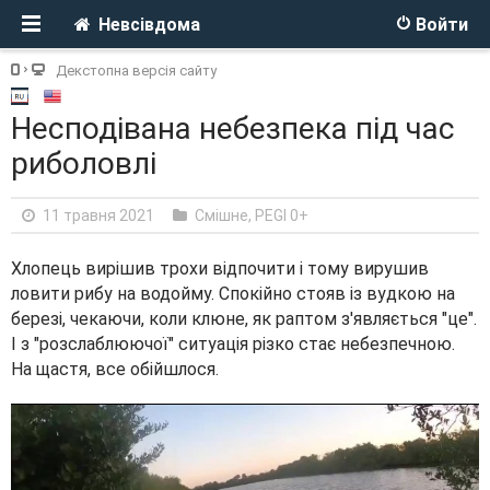
Невсівдома
Войти
Декстопна версія сайту
Несподівана небезпека під час
риболовлі
11 травня 2021
Смішне
,
PEGI 0+
Хлопець вирішив трохи відпочити і тому вирушив
ловити рибу на водойму. Спокійно стояв із вудкою на
березі, чекаючи, коли клюне, як раптом з'являється "це".
І з "розслаблюючої" ситуація різко стає небезпечною.
На щастя, все обійшлося.
V
i
d