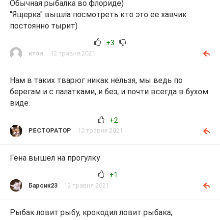
Обычная рыбалка во флориде)
"Ящерка" вышла посмотреть кто это ее хавчик
постоянно тырит)
+3
ктоя
12 травня 2021
Нам в таких тварюг никак нельзя, мы ведь по
берегам и с палатками, и без, и почти всегда в бухом
виде.
+2
PECTOPATOP
12 травня 2021
Гена вышел на прогулку
+1
Барсик23
12 травня 2021
Рыбак ловит рыбу, крокодил ловит рыбака,