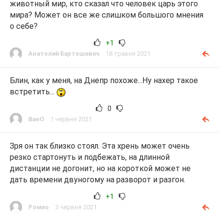
животный мир, кто сказал что человек царь этого
мира? Может он все же слишком большого мнения
о себе?
+1
Анатолий Бартошевич
18 травня 2021
Блин, как у меня, на Днепр похоже...Ну нахер такое
встретить...
0
ВанО
1 червня 2021
Зря он так близко стоял. Эта хрень может очень
резко стартонуть и подбежать, на длинной
дистанции не догонит, но на короткой может не
дать времени двуногому на разворот и разгон.
+1
Ромео
3 червня 2021