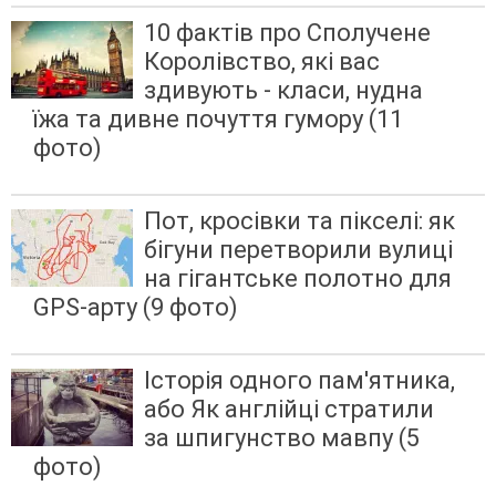
10 фактів про Сполучене
Королівство, які вас
здивують - класи, нудна
їжа та дивне почуття гумору (11
фото)
Пот, кросівки та пікселі: як
бігуни перетворили вулиці
на гігантське полотно для
GPS-арту (9 фото)
Історія одного пам'ятника,
або Як англійці стратили
за шпигунство мавпу (5
фото)