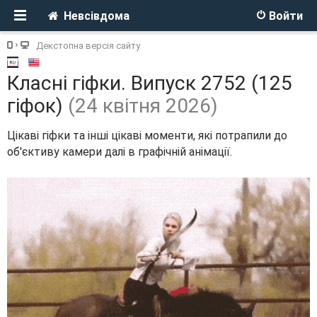
Невсівдома
Войти
Декстопна версія сайту
Класні гіфки. Випуск 2752 (125
гіфок)
(24 квітня 2026)
Цікаві гіфки та інші цікаві моменти, які потрапили до
об'єктиву камери далі в графічній анімації.