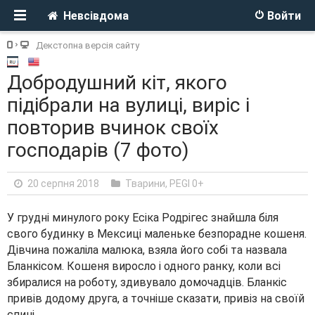
Невсівдома
Войти
Декстопна версія сайту
Добродушний кіт, якого
підібрали на вулиці, виріс і
повторив вчинок своїх
господарів (7 фото)
20 серпня 2018
Тварини
,
PEGI 0+
У грудні минулого року Есіка Родрігес знайшла біля
свого будинку в Мексиці маленьке безпорадне кошеня.
Дівчина пожаліла малюка, взяла його собі та назвала
Бланкісом. Кошеня виросло і одного ранку, коли всі
збиралися на роботу, здивувало домочадців. Бланкіс
привів додому друга, а точніше сказати, привіз на своїй
спині.