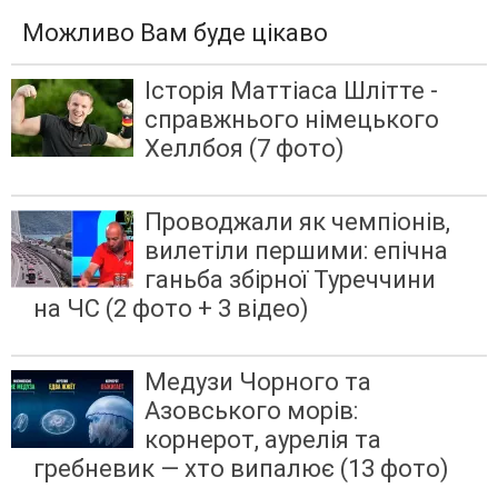
Можливо Вам буде цікаво
Історія Маттіаса Шлітте -
справжнього німецького
Хеллбоя (7 фото)
Проводжали як чемпіонів,
вилетіли першими: епічна
ганьба збірної Туреччини
на ЧС (2 фото + 3 відео)
Медузи Чорного та
Азовського морів:
корнерот, аурелія та
гребневик — хто випалює (13 фото)