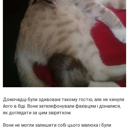
Домочадці були здивовані такому гостю, але не кинули
його в біді. Вони зателефонували фахівцям і дізналися,
як доглядати за цим звірятком.
Вони не могли залишити собі цього малюка і були