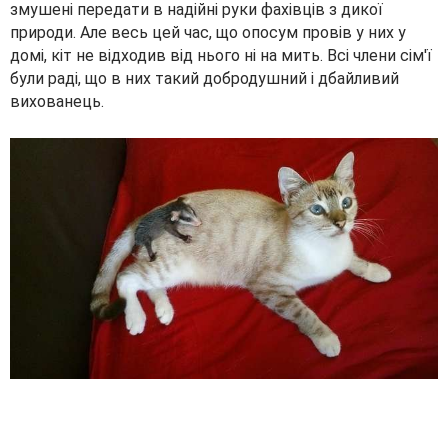
змушені передати в надійні руки фахівців з дикої
природи. Але весь цей час, що опосум провів у них у
домі, кіт не відходив від нього ні на мить. Всі члени сім'ї
були раді, що в них такий добродушний і дбайливий
вихованець.