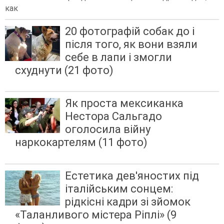
как
20 фотографій собак до і
після того, як вони взяли
себе в лапи і змогли
схуднути (21 фото)
Як проста мексиканка
Нестора Сальгадо
оголосила війну
наркокартелям (11 фото)
Естетика дев'яностих під
італійським сонцем:
рідкісні кадри зі зйомок
«Таланливого містера Ріплі» (9