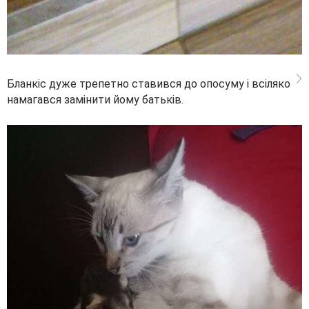
Бланкіс дуже трепетно ставився до опосуму і всіляко
намагався замінити йому батьків.