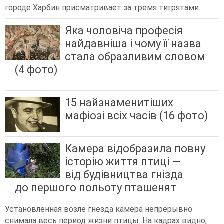
городе Харбин присматривает за тремя тигрятами.
Яка чоловіча професія
найдавніша і чому її назва
стала образливим словом
(4 фото)
15 найзнаменитіших
мафіозі всіх часів (16 фото)
Камера відобразила повну
історію життя птиці —
від будівництва гнізда
до першого польоту пташенят
Установленная возле гнезда камера непрерывно
снимала весь период жизни птицы. На кадрах видно,