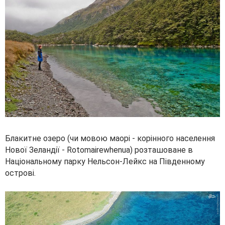
Блакитне озеро (чи мовою маорі - корінного населення
Нової Зеландії - Rotomairewhenua) розташоване в
Національному парку Нельсон-Лейкс на Південному
острові.