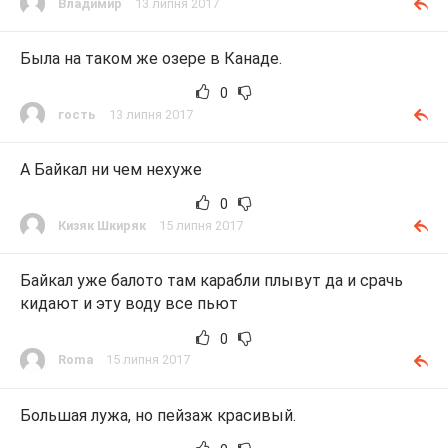
Владимир
13 липня 2017
Была на таком же озере в Канаде.
0
гость
13 липня 2017
А Байкал ни чем нехуже
0
Кизяк Шкиряк
15 липня 2017
Байкал уже балото там карабли плывут да и срачь
кидают и эту воду все пьют
0
Roma
15 липня 2017
Большая лужа, но пейзаж красивый.