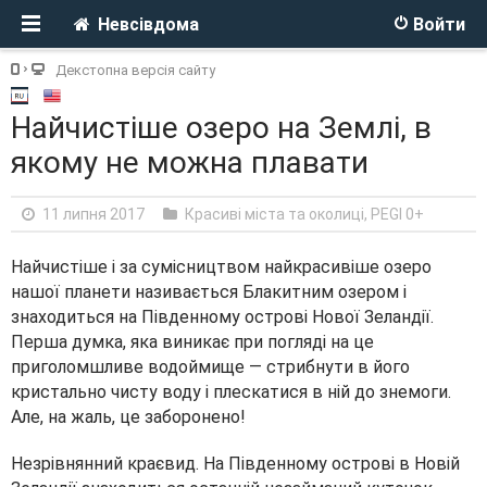
Невсівдома
Войти
Декстопна версія сайту
Найчистіше озеро на Землі, в
якому не можна плавати
11 липня 2017
Красиві міста та околиці
,
PEGI 0+
Найчистіше і за сумісництвом найкрасивіше озеро
нашої планети називається Блакитним озером і
знаходиться на Південному острові Нової Зеландії.
Перша думка, яка виникає при погляді на це
приголомшливе водоймище — стрибнути в його
кристально чисту воду і плескатися в ній до знемоги.
Але, на жаль, це заборонено!
Незрівнянний краєвид. На Південному острові в Новій