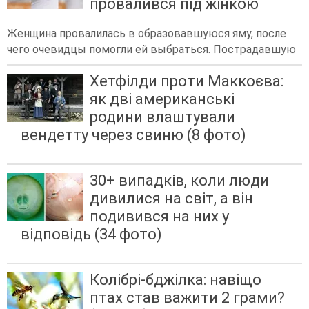
провалився під жінкою
Женщина провалилась в образовавшуюся яму, после
чего очевидцы помогли ей выбраться. Пострадавшую
Хетфілди проти Маккоєва:
як дві американські
родини влаштували
вендетту через свиню (8 фото)
30+ випадків, коли люди
дивилися на світ, а він
подивився на них у
відповідь (34 фото)
Колібрі-бджілка: навіщо
птах став важити 2 грами?