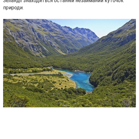
Зеландії знаходиться останній незайманий куточок
природи.