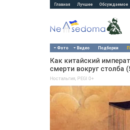
Главная
Лучшее
Обсуждаемое
Фото
Видео
Подборки
П
Как китайский императ
смерти вокруг столба (
Ностальгия
,
PEGI 0+