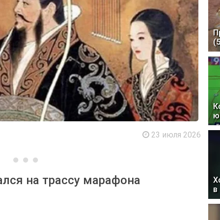
П
(
К
ю
23 июля 2026
лся на трассу марафона
Х
в