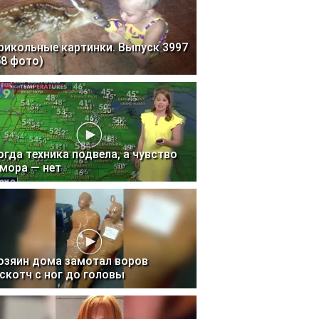
рикольные картинки. Выпуск 3997
58 фото)
огда техника подвела, а чувство
мора — нет
озяин дома замотал воров
 скотч с ног до головы