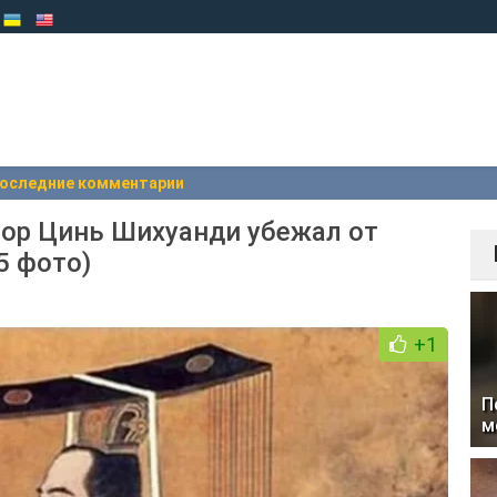
оследние комментарии
ор Цинь Шихуанди убежал от
5 фото)
+1
П
м