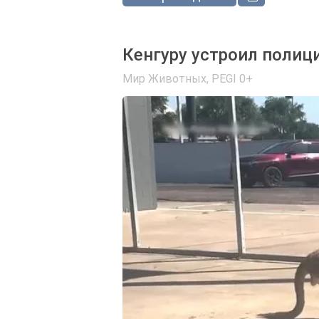
Кенгуру устроил полиц
Мир Животных
,
PEGI 0+