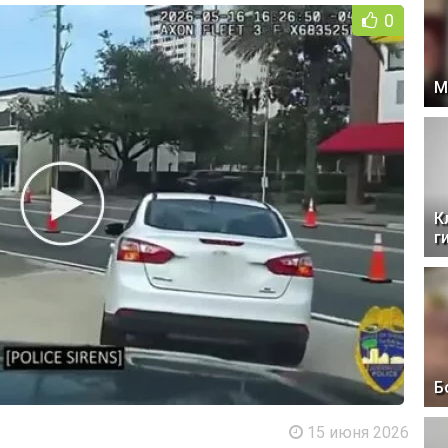
0
М
К
г
Б
15 июня 2026