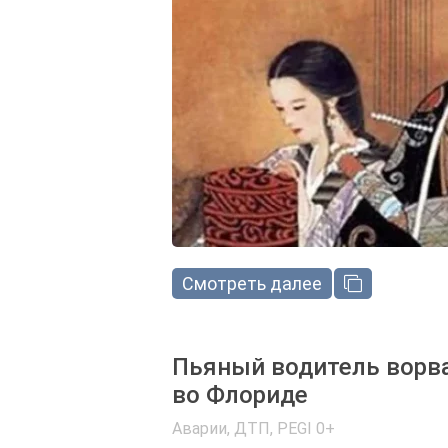
Смотреть далее
Пьяный водитель ворва
во Флориде
Аварии, ДТП
,
PEGI 0+