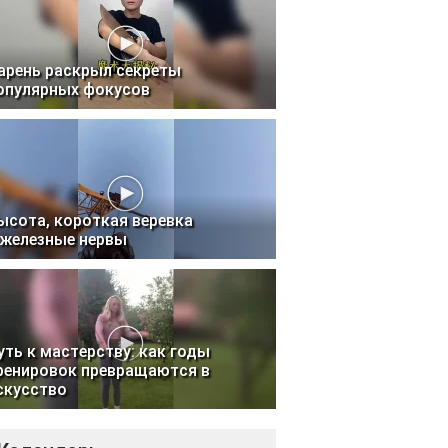
арень раскрыл секреты
опулярных фокусов
ысота, короткая веревка
 железные нервы
уть к мастерству: как годы
ренировок превращаются в
скусство