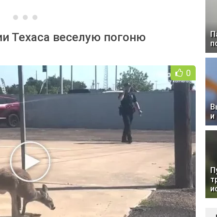
П
ии Техаса веселую погоню
п
0
В
и
П
т
и