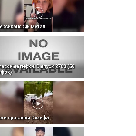
ексиканский метал
лассные гифки. Выпуск 2760 (50
ифок)
оги прокляли Сизифа