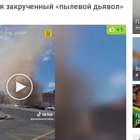
ся закрученный «пылевой дьявол»
П
п
+1
В
и
П
(