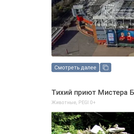
Смотреть далее
Тихий приют Мистера Б
Животные
,
PEGI 0+