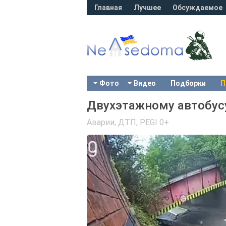
Главная
Лучшее
Обсуждаемое
Фото
Видео
Подборки
П
Двухэтажному автобус
Аварии, ДТП
,
PEGI 0+