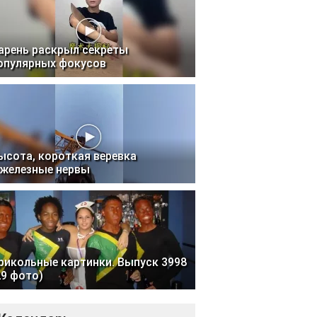
арень раскрыл секреты
опулярных фокусов
ысота, короткая веревка
 железные нервы
рикольные картинки. Выпуск 3998
29 фото)