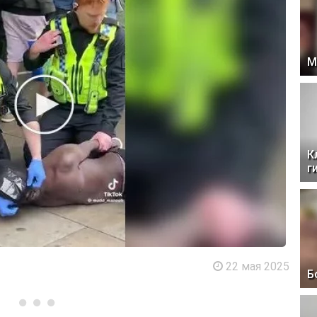
М
К
г
22 мая 2025
Б