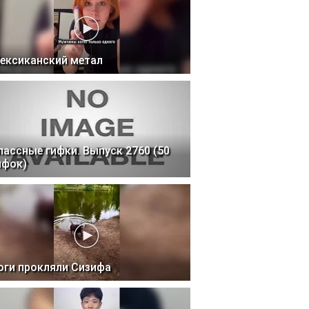
ексиканский метал
лассные гифки. Выпуск 2760 (50
ифок)
оги прокляли Сизифа