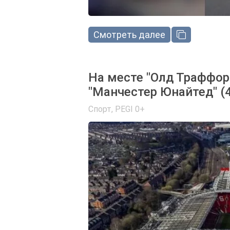
Смотреть далее
На месте "Олд Траффор
"Манчестер Юнайтед" (
Спорт
,
PEGI 0+