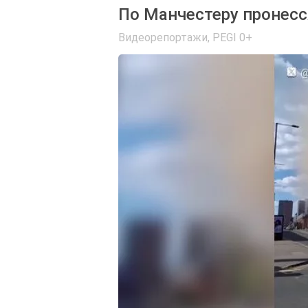
По Манчестеру пронес
Видеорепортажи
,
PEGI 0+