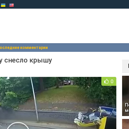
оследние комментарии
у снесло крышу
0
П
м