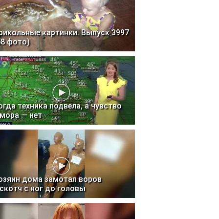
рикольные картинки. Выпуск 3997
58 фото)
огда техника подвела, а чувство
мора — нет
озяин дома замотал воров
 скотч с ног до головы