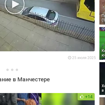
П
(
К
ю
25 июля 2025
ание в Манчестере
Х
в
+14