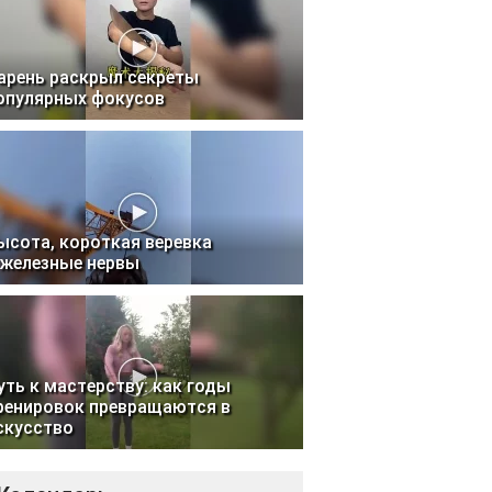
арень раскрыл секреты
опулярных фокусов
ысота, короткая веревка
 железные нервы
уть к мастерству: как годы
ренировок превращаются в
скусство