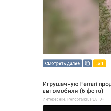
Смотреть далее
1
Игрушечную Ferrari про
автомобиля (6 фото)
Интересное, Репортажи
,
PEGI 0+