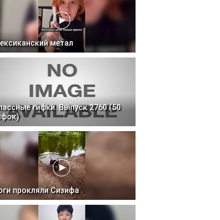
ексиканский метал
лассные гифки. Выпуск 2760 (50
ифок)
оги прокляли Сизифа