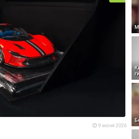
М
К
г
Б
9 июня 2026