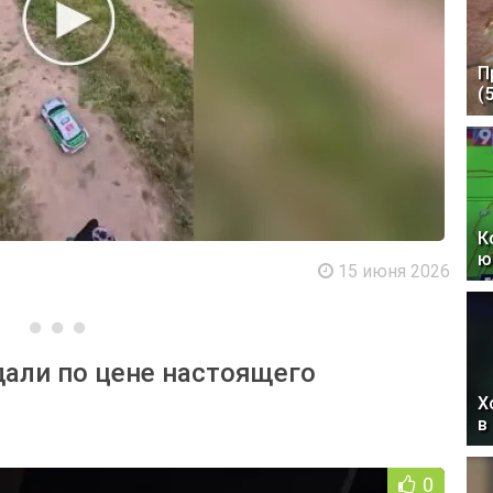
П
(
К
ю
15 июня 2026
дали по цене настоящего
Х
в
0