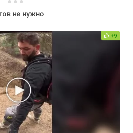
гов не нужно
+9