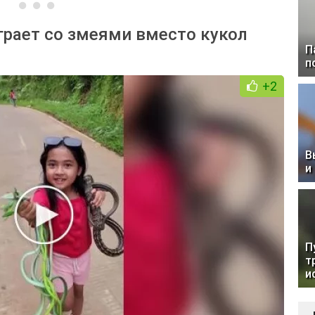
грает со змеями вместо кукол
П
п
+2
В
и
П
т
и