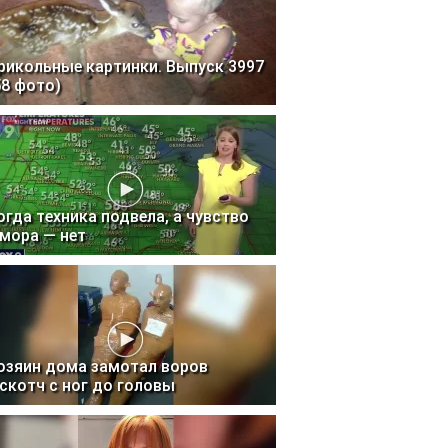
рикольные картинки. Выпуск 3997
58 фото)
огда техника подвела, а чувство
мора — нет
озяин дома замотал воров
 скотч с ног до головы