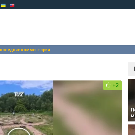
оследние комментарии
+2
П
м