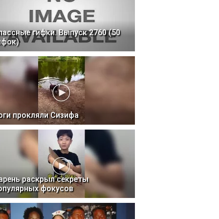
лассные гифки. Выпуск 2760 (50
ифок)
оги прокляли Сизифа
арень раскрыл секреты
опулярных фокусов