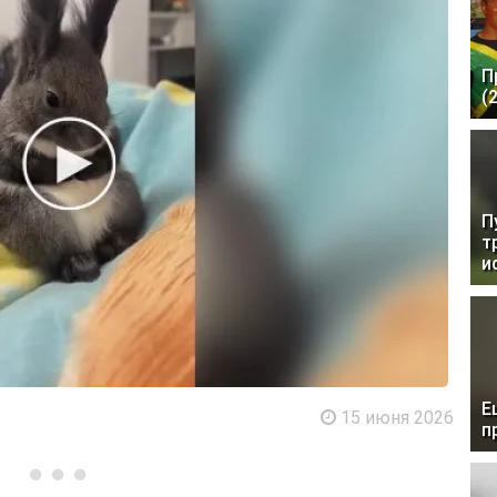
П
(
П
т
и
Е
15 июня 2026
п