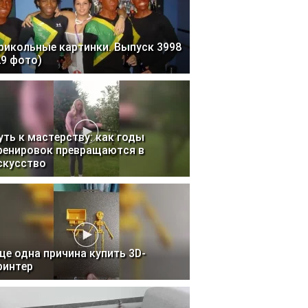
рикольные картинки. Выпуск 3998
29 фото)
уть к мастерству: как годы
ренировок превращаются в
скусство
ще одна причина купить 3D-
ринтер