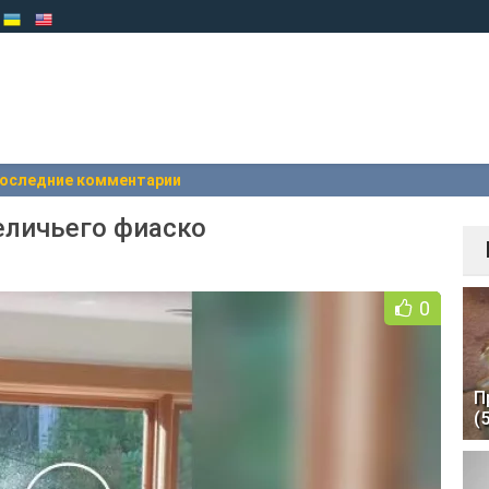
оследние комментарии
еличьего фиаско
0
П
(