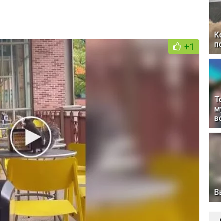
К
п
+1
Т
м
в
В