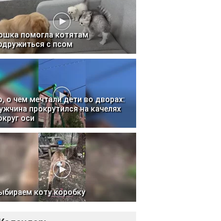
ошка помогла котятам
одружиться с псом
о, о чем мечтали дети во дворах:
ужчина прокрутился на качелях
округ оси
ыбираем коту коробку