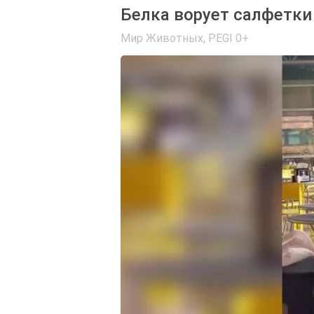
Белка ворует салфетки
Мир Животных
,
PEGI 0+