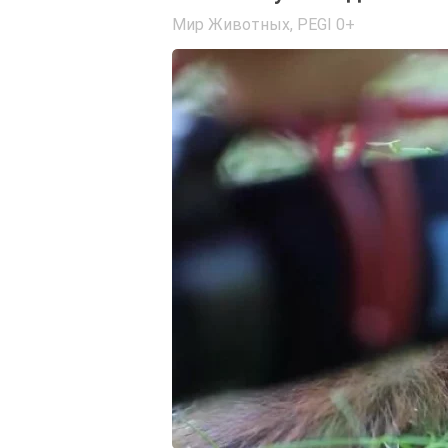
Мир Животных
,
PEGI 0+