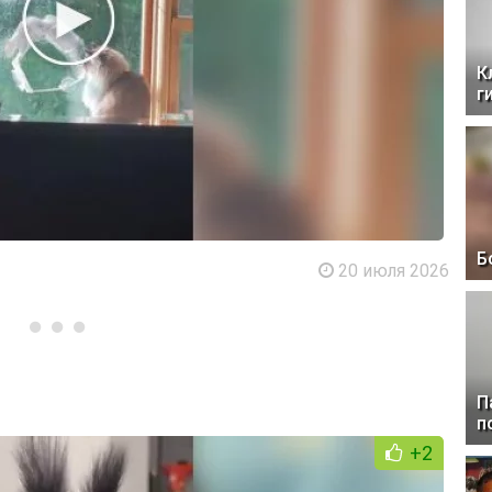
К
г
Б
20 июля 2026
П
п
+2