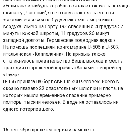
«Если какой-нибудь корабль пожелает оказать помощь
экипажу „Лаконии“, я не стану атаковать его при
условии, если сам не буду атакован с моря или с
воздуха. Имею на борту 193 спасенных. 4 градуса 52
минуты южной широты, 11 градусов 26 минут
западной долготы. Германская подводная лодка.»
На помощь поспешили: кригсмарине U-506 и U-507,
итальянская «Каппеллини». На призыв также
откликнулось правительство Виши, выслав к месту
трагедии сторожевой корабль «Аннамит» и крейсер
«Глуар».
U-156 приняла на борт свыше 400 человек. Всего в
океане плавало 22 спасательных шлюпки и плота, на
которых нашли временное спасение примерно
полторы тысячи человек. В воде не оставалось ни
одного потерпевшего.
16 сентября пролетел первый самолет с