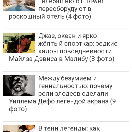
телебашню BT Tower
переоборудуют в
роскошный отель (4 фото)
Джаз, океан и ярко-
жёлтый спорткар: редкие
кадры повседневности
Майлза Дэвиса в Малибу (8 фото)
Между безумием и
гениальностью: почему
роли злодеев сделали
Уиллема Дефо легендой экрана (9
фото)
В тени легенды: как