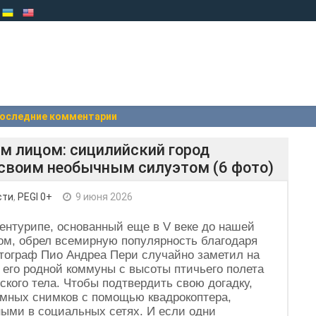
оследние комментарии
им лицом: сицилийский город
 своим необычным силуэтом (6 фото)
сти
,
PEGI 0+
9 июня 2026
ентурипе, основанный еще в V веке до нашей
м, обрел всемирную популярность благодаря
тограф Пио Андреа Пери случайно заметил на
ы его родной коммуны с высоты птичьего полета
кого тела. Чтобы подтвердить свою догадку,
мных снимков с помощью квадрокоптера,
ными в социальных сетях. И если одни