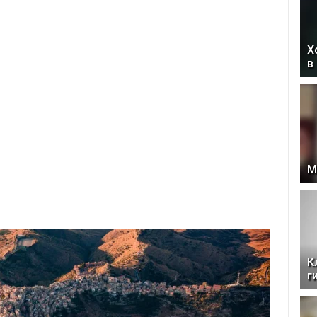
Х
в
М
К
г