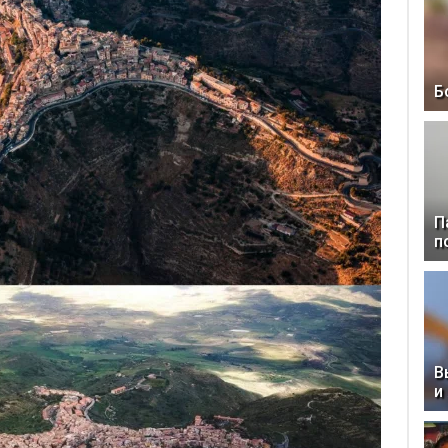
Б
П
п
В
и