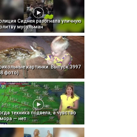
олиция Сиднея разогнала уличную
олитву мусульман
рикольные картинки. Выпуск 3997
58 фото)
огда техника подвела, а чувство
мора — нет