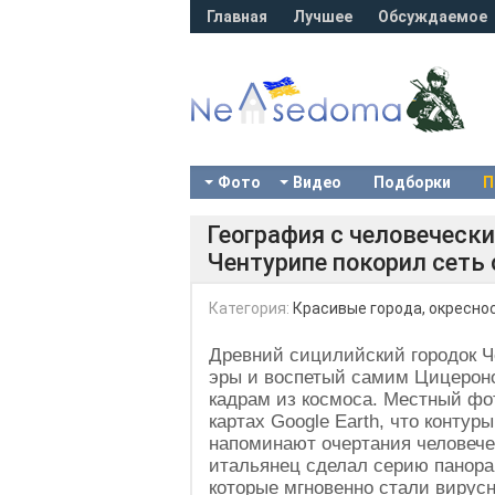
Главная
Лучшее
Обсуждаемое
Фото
Видео
Подборки
П
География с человеческ
Чентурипе покорил сеть
Категория:
Красивые города, окресно
Древний сицилийский городок Ч
эры и воспетый самим Цицероно
кадрам из космоса. Местный фо
картах Google Earth, что контур
напоминают очертания человечес
итальянец сделал серию панора
которые мгновенно стали вирус