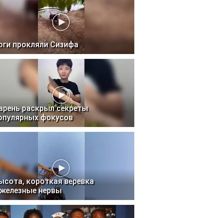
оги прокляли Сизифа
арень раскрыл секреты
опулярных фокусов
ысота, короткая веревка
 железные нервы