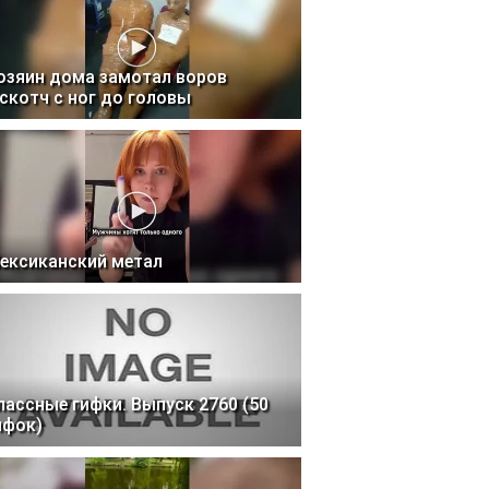
озяин дома замотал воров
 скотч с ног до головы
ексиканский метал
лассные гифки. Выпуск 2760 (50
ифок)