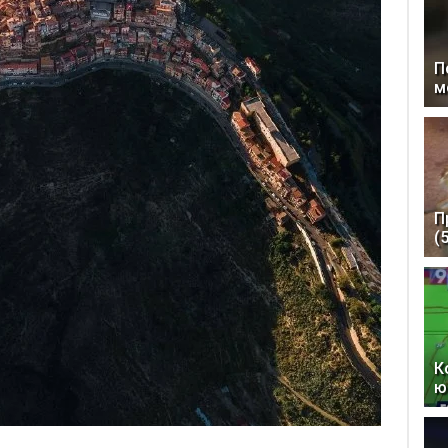
П
м
П
(
К
ю