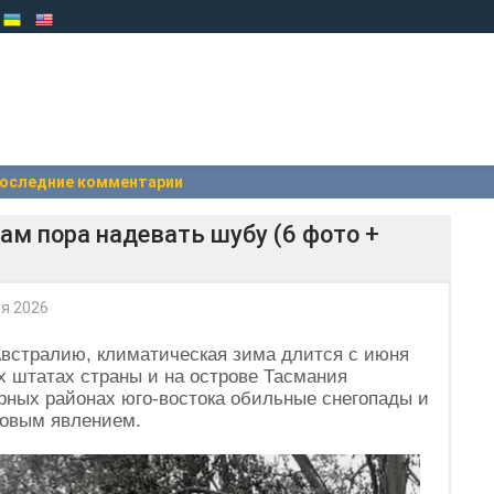
оследние комментарии
ам пора надевать шубу (6 фото +
я 2026
встралию, климатическая зима длится с июня
ых штатах страны и на острове Тасмания
горных районах юго-востока обильные снегопады и
довым явлением.