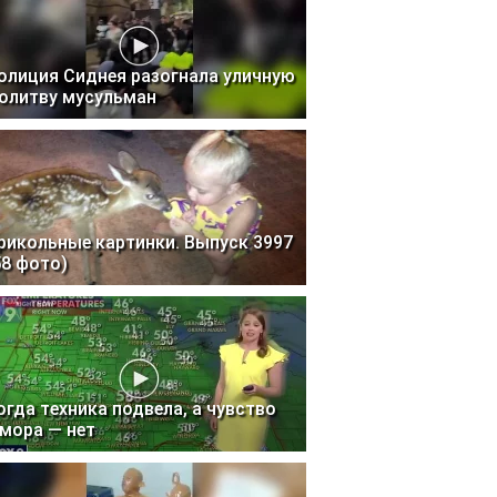
олиция Сиднея разогнала уличную
олитву мусульман
рикольные картинки. Выпуск 3997
58 фото)
огда техника подвела, а чувство
мора — нет