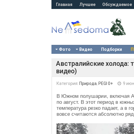
Главная
Лучшее
Обсуждаемое
Фото
Видео
Подборки
П
Австралийские холода: т
видео)
Категория:
Природа
,
PEGI 0+
9 июн
В Южном полушарии, включая А
по август. В этот период в южн
температура резко падает, а в 
вовсе считаются абсолютно ря