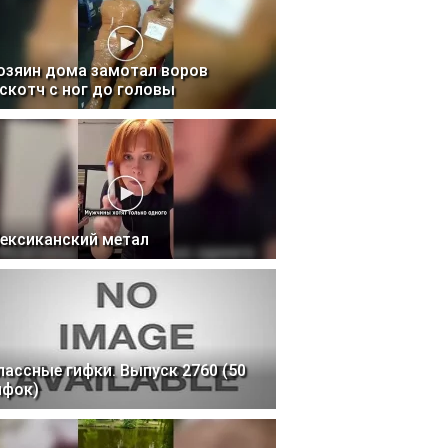
озяин дома замотал воров
 скотч с ног до головы
ексиканский метал
лассные гифки. Выпуск 2760 (50
ифок)