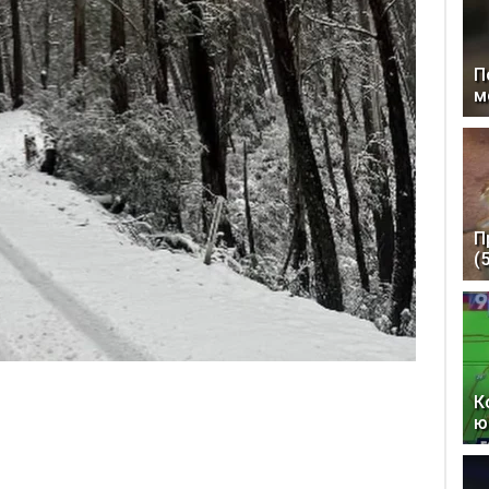
П
м
П
(
К
ю