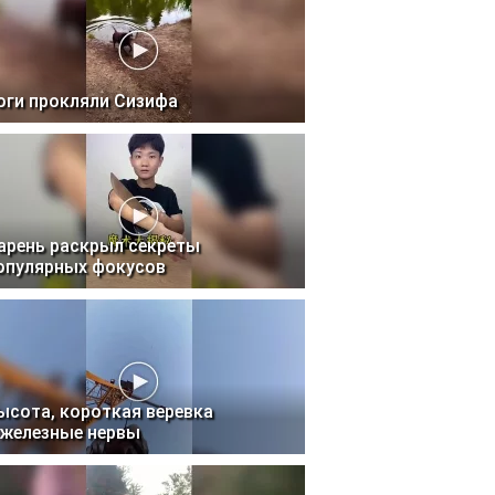
оги прокляли Сизифа
арень раскрыл секреты
опулярных фокусов
ысота, короткая веревка
 железные нервы