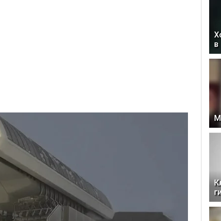
Х
в
М
К
г