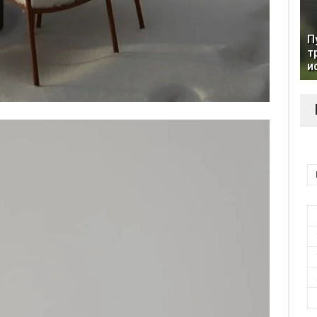
П
т
и