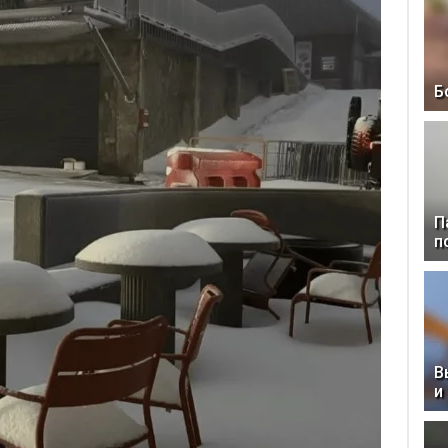
Б
П
п
В
и