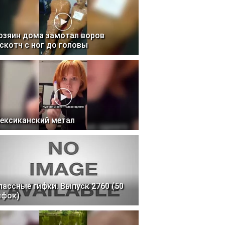
озяин дома замотал воров
 скотч с ног до головы
ексиканский метал
лассные гифки. Выпуск 2760 (50
ифок)