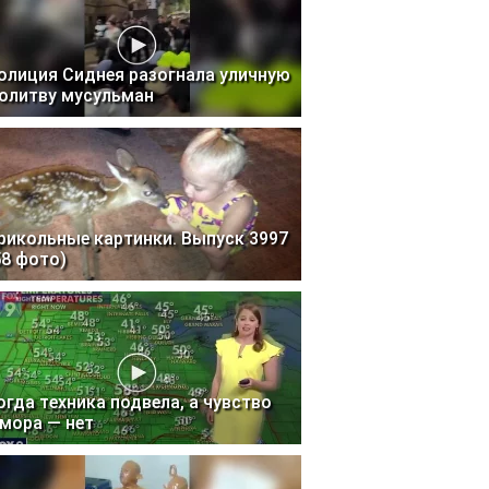
олиция Сиднея разогнала уличную
олитву мусульман
рикольные картинки. Выпуск 3997
58 фото)
огда техника подвела, а чувство
мора — нет