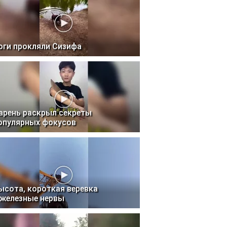
оги прокляли Сизифа
арень раскрыл секреты
опулярных фокусов
ысота, короткая веревка
 железные нервы