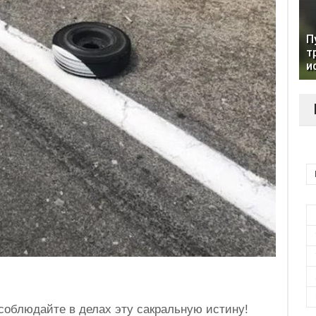
П
т
и
– соблюдайте в делах эту сакральную истину!