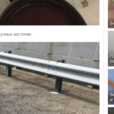
Б
узных косточек.
П
п
В
и