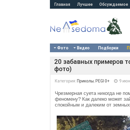
Главная
Лучшее
Обсуждаемое
Фото
Видео
Подборки
П
20 забавных примеров то
фото)
Категория:
Приколы
,
PEGI 0+
9 июн
Чрезмерная суета никогда не по
феномену? Как далеко может зай
спокойным и далеким от земны