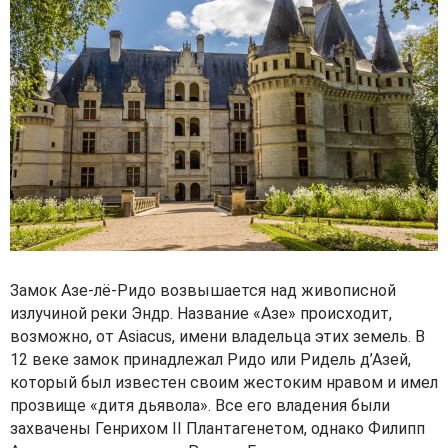
Замок Азе-лё-Ридо возвышается над живописной
излучиной реки Эндр. Название «Азе» происходит,
возможно, от Asiacus, имени владельца этих земель. В
12 веке замок принадлежал Ридо или Ридель д’Азей,
который был известен своим жестоким нравом и имел
прозвище «дитя дьявола». Все его владения были
захвачены Генрихом II Плантагенетом, однако Филипп