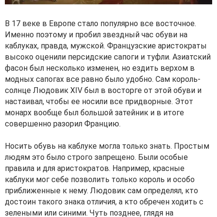
В 17 веке в Европе стало популярно все восточное.
Именно поэтому и пробил звездный час обуви на
каблуках, правда, мужской. Французские аристократы
высоко оценили персидские сапоги и туфли. Азиатский
фасон был несколько изменен, но ездить верхом в
модных сапогах все равно было удобно. Сам король-
солнце Людовик XIV был в восторге от этой обуви и
настаивал, чтобы ее носили все придворные. Этот
монарх вообще был большой затейник и в итоге
совершенно разорил Францию.
Носить обувь на каблуке могла только знать. Простым
людям это было строго запрещено. Были особые
правила и для аристократов. Например, красные
каблуки мог себе позволить только король и особо
приближенные к нему. Людовик сам определял, кто
достоин такого знака отличия, а кто обречен ходить с
зелеными или синими. Чуть позднее, глядя на