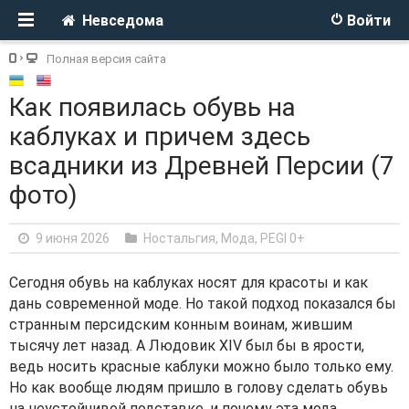
Невседома
Войти
Полная версия сайта
Как появилась обувь на
каблуках и причем здесь
всадники из Древней Персии (7
фото)
9 июня 2026
Ностальгия
,
Мода
,
PEGI 0+
Сегодня обувь на каблуках носят для красоты и как
дань современной моде. Но такой подход показался бы
странным персидским конным воинам, жившим
тысячу лет назад. А Людовик XIV был бы в ярости,
ведь носить красные каблуки можно было только ему.
Но как вообще людям пришло в голову сделать обувь
на неустойчивой подставке, и почему эта мода