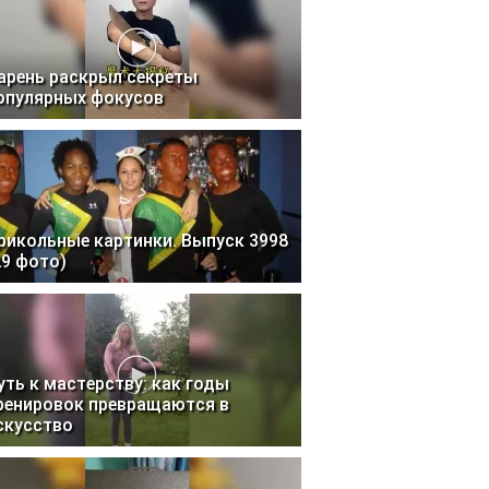
арень раскрыл секреты
опулярных фокусов
рикольные картинки. Выпуск 3998
29 фото)
уть к мастерству: как годы
ренировок превращаются в
скусство