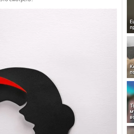
Е
п
К
п
Т
м
в