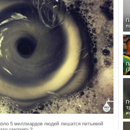
П
п
П
(
П
т
и
коло 5 миллиардов людей лишатся питьевой
 это смотреть?