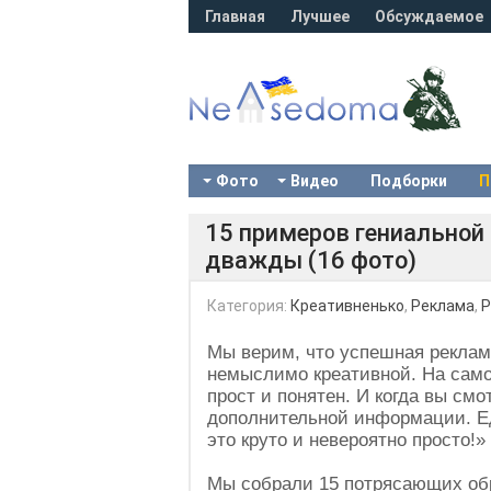
Главная
Лучшее
Обсуждаемое
Фото
Видео
Подборки
П
15 примеров гениальной
дважды (16 фото)
Категория:
Креативненько
,
Реклама
,
P
Мы верим, что успешная реклам
немыслимо креативной. На само
прост и понятен. И когда вы смо
дополнительной информации. Ед
это круто и невероятно просто!»
Мы собрали 15 потрясающих об