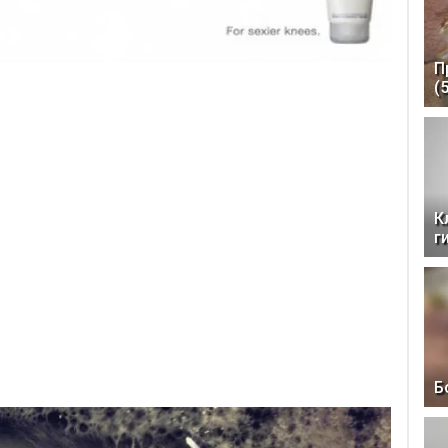
П
(
К
г
Б