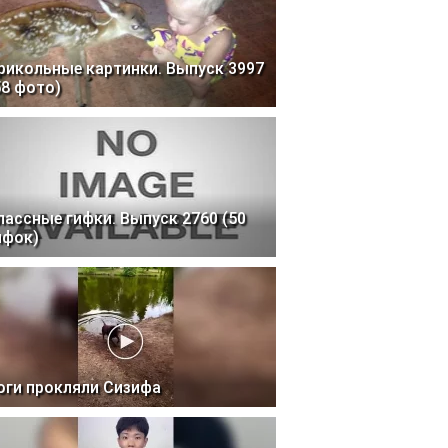
рикольные картинки. Выпуск 3997
58 фото)
лассные гифки. Выпуск 2760 (50
ифок)
оги прокляли Сизифа