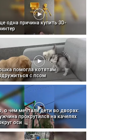
ще одна причина купить 3D-
ринтер
ошка помогла котятам
одружиться с псом
о, о чем мечтали дети во дворах:
ужчина прокрутился на качелях
округ оси