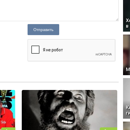
Х
в
Отправить
М
К
г