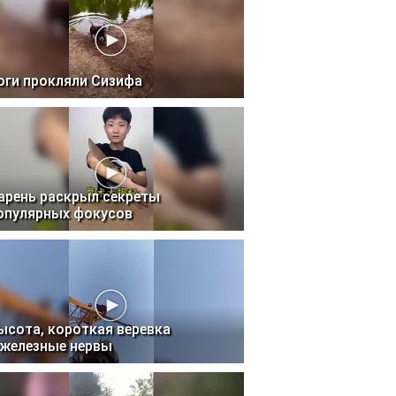
оги прокляли Сизифа
арень раскрыл секреты
опулярных фокусов
ысота, короткая веревка
 железные нервы