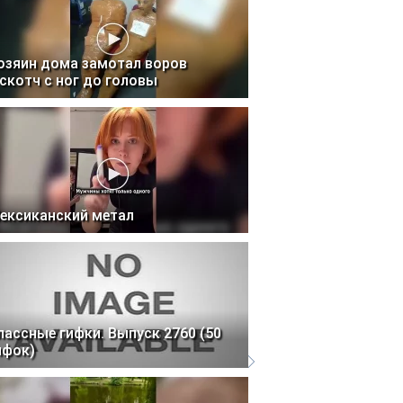
озяин дома замотал воров
 скотч с ног до головы
ексиканский метал
лассные гифки. Выпуск 2760 (50
ифок)