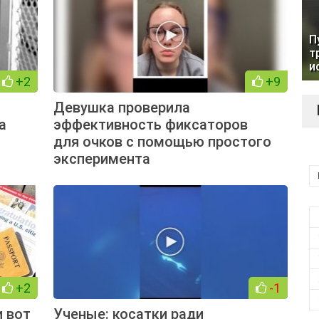
П
т
и
+2
+9
Девушка проверила
а
эффективность фиксаторов
для очков с помощью простого
эксперимента
+2
-1
и вот
Ученые: косатки ради