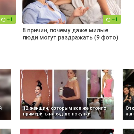
+1
+1
8 причин, почему даже милые
люди могут раздражать (9 фото)
й
12 женщин, которым все же стоило
Отк
примерить наряд до покупки
нап