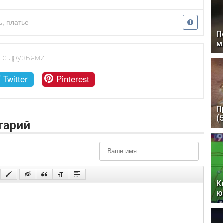
ь
,
платье
П
м
 с друзьями:
Twitter
Pinterest
П
(
тарий
К
ю