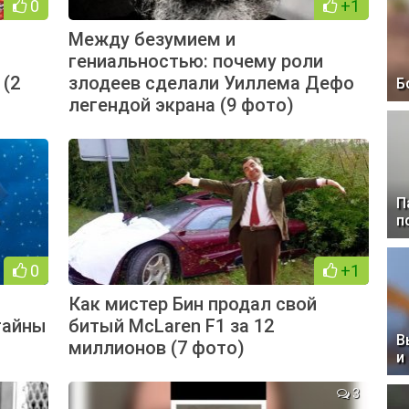
0
+1
Между безумием и
й
гениальностью: почему роли
 (2
злодеев сделали Уиллема Дефо
Б
легендой экрана (9 фото)
П
п
0
+1
Как мистер Бин продал свой
тайны
битый McLaren F1 за 12
В
миллионов (7 фото)
и
3