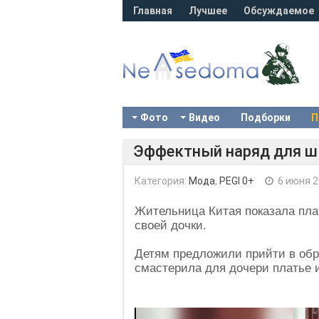
Главная
Лучшее
Обсуждаемое
Фото
Видео
Подборки
П
Эффектный наряд для ш
Категория:
Мода
,
PEGI 0+
6 июня 
Жительница Китая показала плат
своей дочки.
Детям предложили прийти в обр
смастерила для дочери платье и
Video