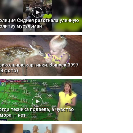
олиция Сиднея разогнала уличную
олитву мусульман
рикольные картинки. Выпуск 3997
58 фото)
огда техника подвела, а чувство
мора — нет