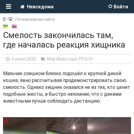
Невседома
Войти
Полная версия сайта
Смелость закончилась там,
где началась реакция хищника
6 июня 2026
Мир Животных
,
PEGI 0+
Мальчик слишком близко подошёл к крупной дикой
кошке, явно рассчитывая продемонстрировать свою
смелость. Однако хищник оказался не из тех, кто ценит
подобные жесты, и быстро напомнил, что с дикими
животными лучше соблюдать дистанцию.
V
i