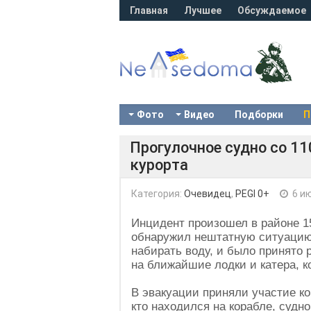
Главная
Лучшее
Обсуждаемое
Фото
Видео
Подборки
П
Прогулочное судно со 11
курорта
Категория:
Очевидец
,
PEGI 0+
6 и
Инцидент произошел в районе 15
обнаружил нештатную ситуацию 
набирать воду, и было принято
на ближайшие лодки и катера, к
В эвакуации приняли участие к
кто находился на корабле, судн