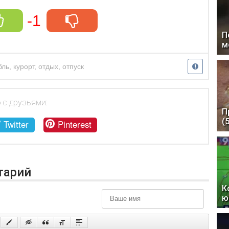
-1
П
м
бль
,
курорт
,
отдых
,
отпуск
 с друзьями:
П
(
Twitter
Pinterest
тарий
К
ю