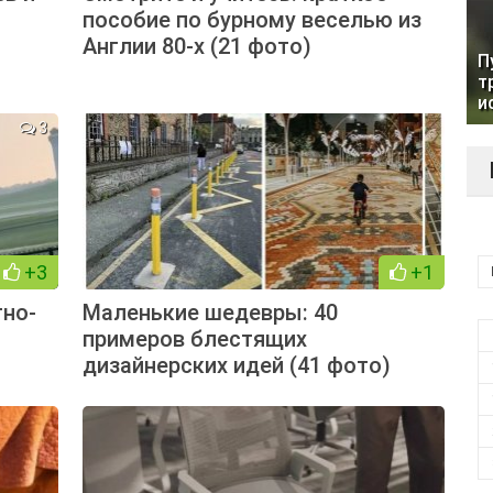
пособие по бурному веселью из
Англии 80-х (21 фото)
П
т
и
3
+3
+1
тно-
Маленькие шедевры: 40
примеров блестящих
дизайнерских идей (41 фото)