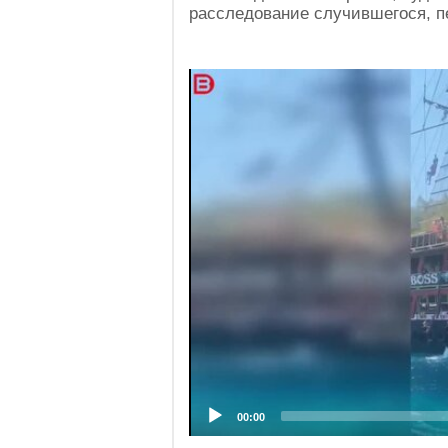
расследование случившегося, пе
Video
Player
00:00