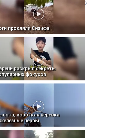
оги прокляли Сизифа
арень раскрыл секреты
опулярных фокусов
ысота, короткая веревка
 железные нервы