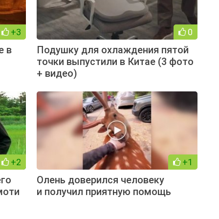
+3
0
е в
Подушку для охлаждения пятой
точки выпустили в Китае (3 фото
+ видео)
+2
+1
его
Олень доверился человеку
моти
и получил приятную помощь