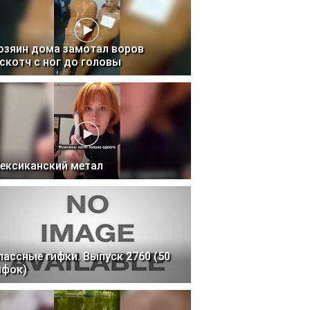
озяин дома замотал воров
 скотч с ног до головы
ексиканский метал
лассные гифки. Выпуск 2760 (50
ифок)