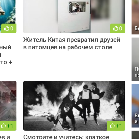
0
0
Б
Житель Китая превратил друзей
дный
в питомцев на рабочем столе
и
то +
П
п
В
и
+1
+1
ев и
Смотрите и учитесь: краткое