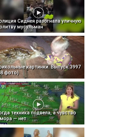
олиция Сиднея разогнала уличную
олитву мусульман
рикольные картинки. Выпуск 3997
58 фото)
огда техника подвела, а чувство
мора — нет