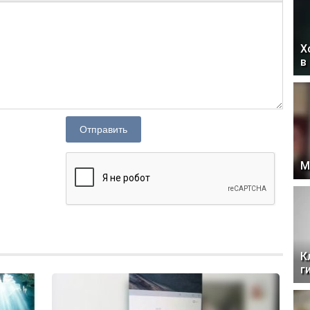
Х
в
Отправить
М
К
г