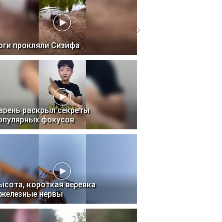
оги прокляли Сизифа
арень раскрыл секреты
опулярных фокусов
ысота, короткая веревка
 железные нервы