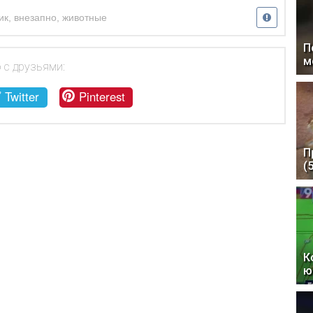
ик
,
внезапно
,
животные
П
м
 с друзьями:
Twitter
Pinterest
П
(
К
ю