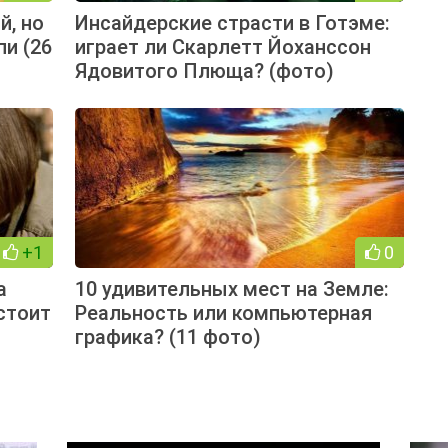
й, но
Инсайдерские страсти в Готэме:
и (26
играет ли Скарлетт Йоханссон
Ядовитого Плюща? (фото)
+1
0
а
10 удивительных мест на Земле:
стоит
Реальность или компьютерная
графика? (11 фото)