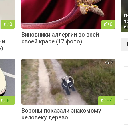
П
т
0
0
и
Виновники аллергии во всей
 и
своей красе (17 фото)
о)
2
+1
+4
Вороны показали знакомому
человеку дерево