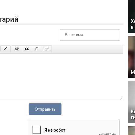
тарий
Х
в
М
Отправить
К
г