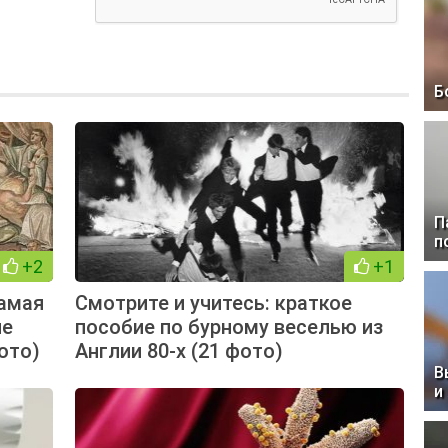
Б
П
п
+2
+1
амая
Смотрите и учитесь: краткое
ие
пособие по бурному веселью из
ото)
Англии 80-х (21 фото)
В
и