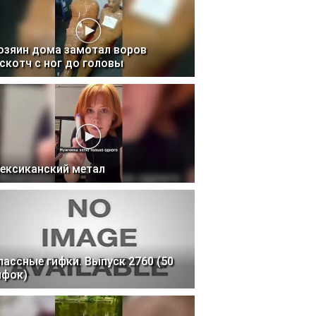
озяин дома замотал воров
 скотч с ног до головы
ексиканский метал
лассные гифки. Выпуск 2760 (50
ифок)