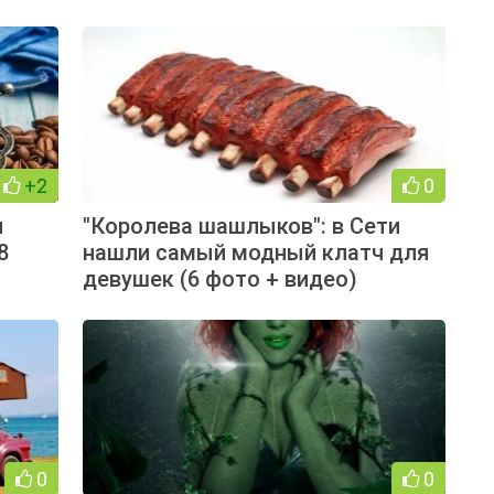
+2
0
и
"Королева шашлыков": в Сети
8
нашли самый модный клатч для
девушек (6 фото + видео)
0
0