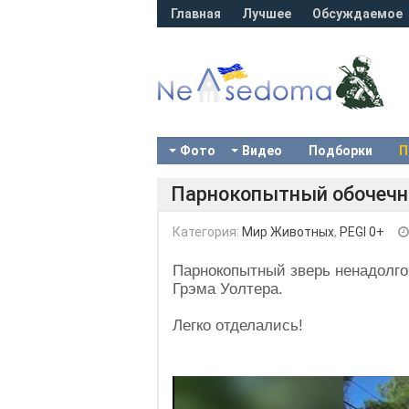
Главная
Лучшее
Обсуждаемое
Фото
Видео
Подборки
П
Парнокопытный обочечн
Категория:
Мир Животных
,
PEGI 0+
Парнокопытный зверь ненадолго
Грэма Уолтера.
Легко отделались!
Video
Player