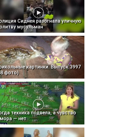
олиция Сиднея разогнала уличную
олитву мусульман
рикольные картинки. Выпуск 3997
58 фото)
огда техника подвела, а чувство
мора — нет