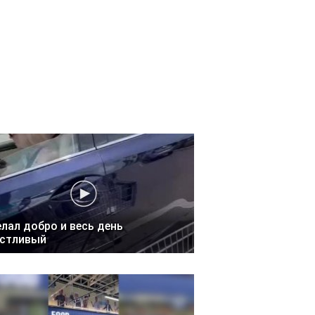
лал добро и весь день
астливый