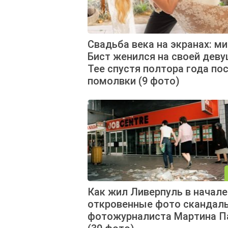
Свадьба века на экранах: м
Бист женился на своей дев
Тее спустя полтора года по
помолвки (9 фото)
Как жил Ливерпуль в начале 
откровенные фото скандал
фотожурналиста Мартина П