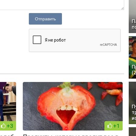
Отправить
П
п
П
(
П
т
и
+3
+1