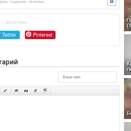
арма
,
падение
,
тележка
,
П
 с друзьями:
(
Twitter
Pinterest
тарий
К
г
Б