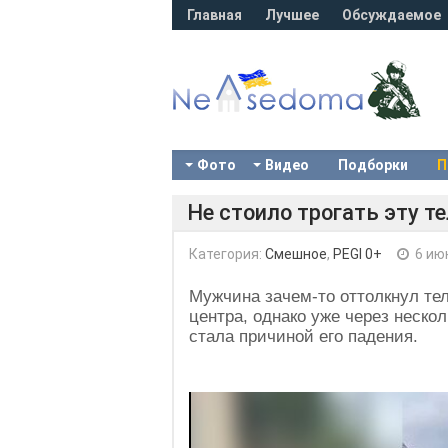
Главная
Лучшее
Обсуждаемое
Фото
Видео
Подборки
П
Не стоило трогать эту т
Категория:
Смешное
,
PEGI 0+
6 ию
Мужчина зачем-то оттолкнул те
центра, однако уже через неско
стала причиной его падения.
Video
Player