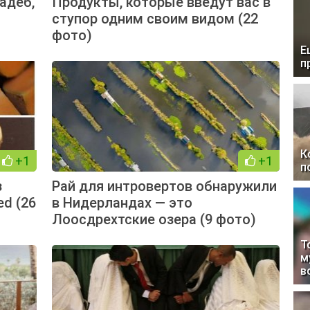
адеб,
Продукты, которые введут вас в
ступор одним своим видом (22
фото)
Е
п
К
+1
+1
п
з
Рай для интровертов обнаружили
ed (26
в Нидерландах — это
Лоосдрехтские озера (9 фото)
Т
м
в