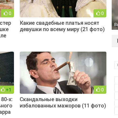
0
0
истер
Какие свадебные платья носят
В
ушке
девушки по всему миру (21 фото)
сле
+1
0
80-х:
Скандальные выходки
ьного
избалованных мажоров (11 фото)
арра