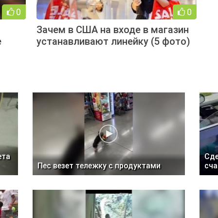
0
0
Зачем в США на входе в магазин
е
устанавливают линейку (5 фото)
ета
Сде
Пес везет тележку с продуктами
сч