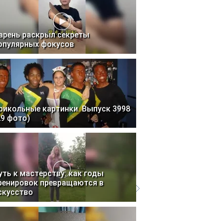
арень раскрыл секреты
опулярных фокусов
рикольные картинки. Выпуск 3998
29 фото)
уть к мастерству: как годы
ренировок превращаются в
скусство