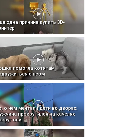
ще одна причина купить 3D-
ринтер
ошка помогла котятам
одружиться с псом
о, о чем мечтали дети во дворах:
ужчина прокрутился на качелях
округ оси