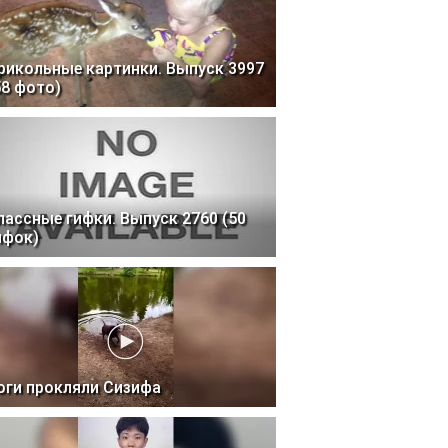
рикольные картинки. Выпуск 3997
58 фото)
лассные гифки. Выпуск 2760 (50
ифок)
оги прокляли Сизифа