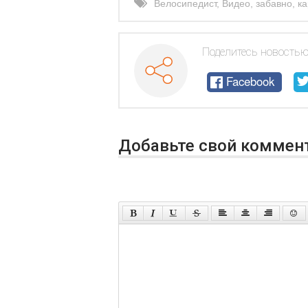
Велосипедист
,
Видео
,
забавно
,
к
цветы
Поделитесь новостью
Facebook
Добавьте свой коммен