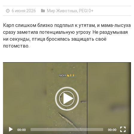
6 июня 2026
Мир Животных
,
PEGI 0+
Карп слишком близко подплыл к утятам, и мама-лысуха
сразу заметила потенциальную угрозу. Не раздумывая
ни секунды, птица бросилась защищать своё
потомство.
V
i
d
e
o
P
l
a
y
e
00:00
00:00