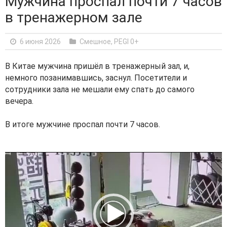
Мужчина проспал почти 7 часов
в тренажерном зале
6 июня 2026
Смешное
,
PEGI 0+
В Китае мужчина пришёл в тренажерный зал, и,
немного позанимавшись, заснул. Посетители и
сотрудники зала не мешали ему спать до самого
вечера.
В итоге мужчине проспал почти 7 часов.
V
i
d
e
o
P