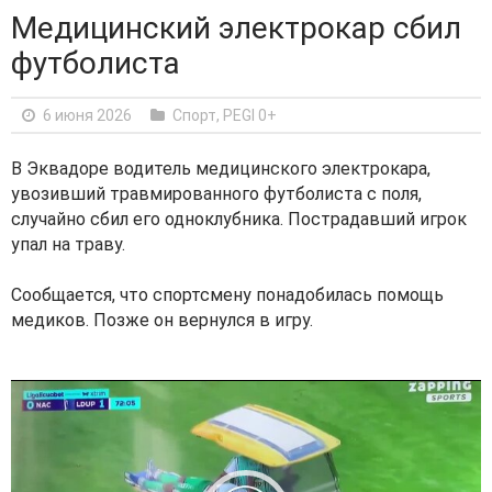
Медицинский электрокар сбил
футболиста
6 июня 2026
Спорт
,
PEGI 0+
В Эквадоре водитель медицинского электрокара,
увозивший травмированного футболиста с поля,
случайно сбил его одноклубника. Пострадавший игрок
упал на траву.
Сообщается, что спортсмену понадобилась помощь
медиков. Позже он вернулся в игру.
V
i
d
e