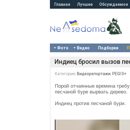
Главная
Лучшее
Обсуждаемое
Фото
Видео
Подборки
П
Индиец бросил вызов пе
Категория:
Видеорепортажи
,
PEGI 0+
Порой отчаянные времена требу
песчаной буре вырвать дерево.
Индиец против песчаной бури.
Video
Player