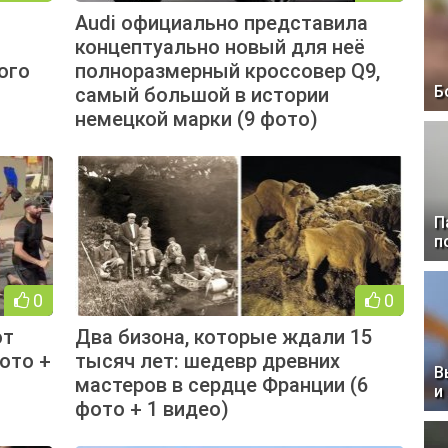
Audi официально представила
концептуально новый для неё
ого
полноразмерный кроссовер Q9,
Б
самый большой в истории
немецкой марки (9 фото)
П
п
0
0
ют
Два бизона, которые ждали 15
ото +
тысяч лет: шедевр древних
В
мастеров в сердце Франции (6
и
фото + 1 видео)