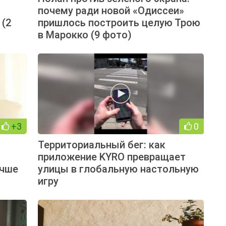
й
почему ради новой «Одиссеи»
 (2
пришлось построить целую Трою
в Марокко (9 фото)
+3
0
Территориальный бег: как
приложение KYRO превращает
учше
улицы в глобальную настольную
игру