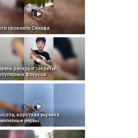
оги прокляли Сизифа
арень раскрыл секреты
опулярных фокусов
ысота, короткая веревка
 железные нервы