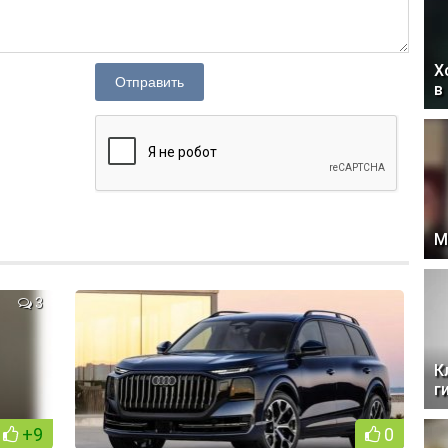
Х
Отправить
в
М
3
К
г
+9
0