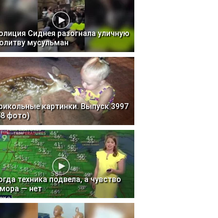
олиция Сиднея разогнала уличную
олитву мусульман
рикольные картинки. Выпуск 3997
58 фото)
огда техника подвела, а чувство
мора — нет