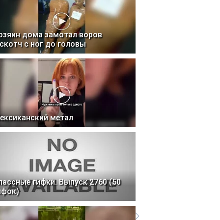
озяин дома замотал воров
 скотч с ног до головы
ексиканский метал
лассные гифки. Выпуск 2760 (50
ифок)