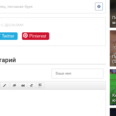
иец
,
песчаная буря
П
м
 с друзьями:
Twitter
Pinterest
П
тарий
(
К
ю