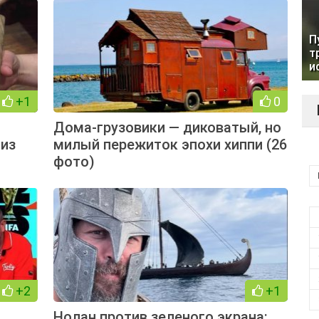
П
т
и
+1
0
Дома-грузовики — диковатый, но
 из
милый пережиток эпохи хиппи (26
фото)
+2
+1
Нолан против зеленого экрана: