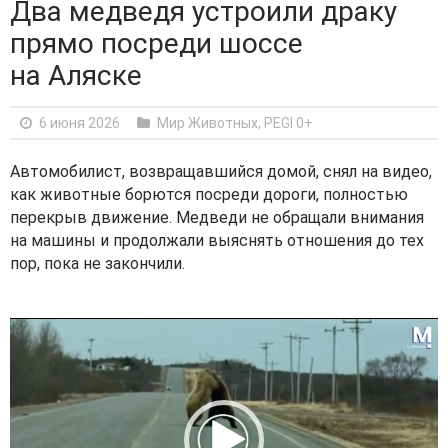
Два медведя устроили драку
прямо посреди шоссе
на Аляске
6 июня 2026
Мир Животных
,
PEGI 0+
Автомобилист, возвращавшийся домой, снял на видео,
как животные борются посреди дороги, полностью
перекрыв движение. Медведи не обращали внимания
на машины и продолжали выяснять отношения до тех
пор, пока не закончили.
V
i
d
e
o
P