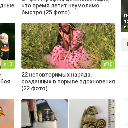
одные
что время летит неумолимо
быстро (25 фото)
П
т
и
0
0
—
22 неповторимых наряда,
лбоя
созданных в порыве вдохновения
(22 фото)