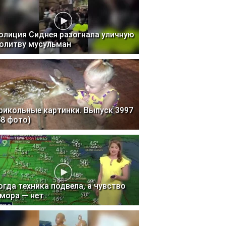
олиция Сиднея разогнала уличную
олитву мусульман
рикольные картинки. Выпуск 3997
58 фото)
огда техника подвела, а чувство
мора — нет