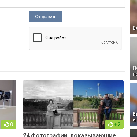
Отправить
Б
П
п
В
и
0
+2
24 фотографии, доказывающие,