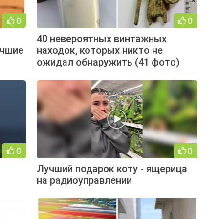
0
0
40 невероятных винтажных
учшие
находок, которых никто не
ожидал обнаружить (41 фото)
0
0
Лучший подарок коту - ящерица
на радиоуправлении