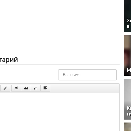
Х
в
тарий
М
К
г