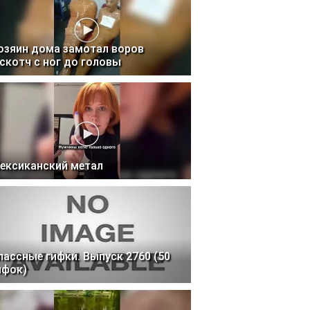
озяин дома замотал воров
 скотч с ног до головы
ексиканский метал
лассные гифки. Выпуск 2760 (50
ифок)