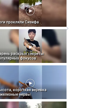
оги прокляли Сизифа
арень раскрыл секреты
опулярных фокусов
ысота, короткая веревка
 железные нервы