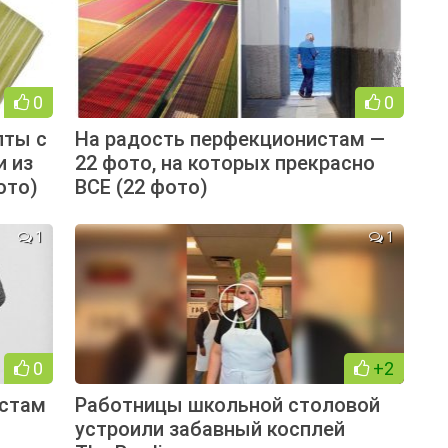
0
0
пты с
На радость перфекционистам —
 из
22 фото, на которых прекрасно
ото)
ВСЕ (22 фото)
1
1
0
+2
естам
Работницы школьной столовой
устроили забавный косплей