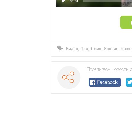
00:00
Видео
,
Пес
,
Токио
,
Япония
,
живо
Поделитесь новостью
Facebook