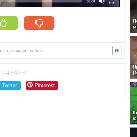
00:00
П
м
тные
,
зоокафе
,
собака
П
 с друзьями:
(
Twitter
Pinterest
К
ю