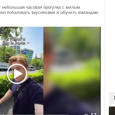
ит небольшая часовая прогулка с милым
жно побаловать вкусняхами и обучить командам.