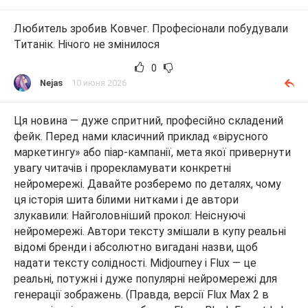
Любитель зробив Ковчег. Професіонали побудували
Титанік. Нічого не змінилося
0
Nejas
10 июня 2026
Ця новина — дуже спритний, професійно складений
фейк. Перед нами класичний приклад «вірусного
маркетингу» або піар-кампанії, мета якої привернути
увагу читачів і прорекламувати конкретні
нейромережі. Давайте розберемо по деталях, чому
ця історія шита білими нитками і де автори
злукавили: Найголовніший прокол: Неіснуючі
нейромережі. Автори тексту змішали в купу реальні
відомі бренди і абсолютно вигадані назви, щоб
надати тексту солідності. Midjourney і Flux — це
реальні, потужні і дуже популярні нейромережі для
генерації зображень. (Правда, версії Flux Max 2 в