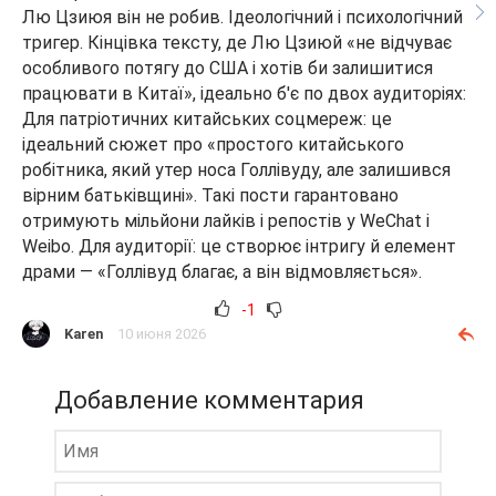
Лю Цзиюя він не робив. Ідеологічний і психологічний
тригер. Кінцівка тексту, де Лю Цзиюй «не відчуває
особливого потягу до США і хотів би залишитися
працювати в Китаї», ідеально б'є по двох аудиторіях:
Для патріотичних китайських соцмереж: це
ідеальний сюжет про «простого китайського
робітника, який утер носа Голлівуду, але залишився
вірним батьківщині». Такі пости гарантовано
отримують мільйони лайків і репостів у WeChat і
Weibo. Для аудиторії: це створює інтригу й елемент
драми — «Голлівуд благає, а він відмовляється».
-1
Karen
10 июня 2026
Добавление комментария