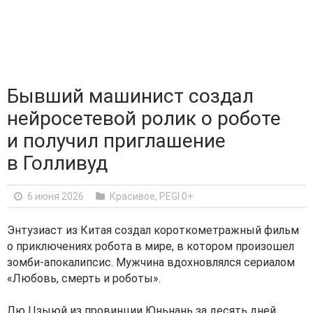
Бывший машинист создал
нейросетевой ролик о роботе
и получил приглашение
в Голливуд
6 июня 2026
Красивое
,
PEGI 0+
Энтузиаст из Китая создал короткометражный фильм
о приключениях робота в мире, в котором произошел
зомби-апокалипсис. Мужчина вдохновлялся сериалом
«Любовь, смерть и роботы».
Лю Цзыюй из провинции Юньнань за десять дней