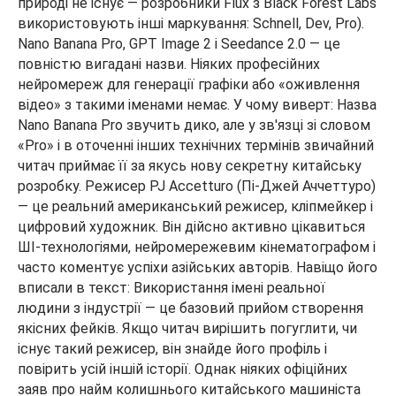
природі не існує — розробники Flux з Black Forest Labs
використовують інші маркування: Schnell, Dev, Pro).
Nano Banana Pro, GPT Image 2 і Seedance 2.0 — це
повністю вигадані назви. Ніяких професійних
нейромереж для генерації графіки або «оживлення
відео» з такими іменами немає. У чому виверт: Назва
Nano Banana Pro звучить дико, але у зв'язці зі словом
«Pro» і в оточенні інших технічних термінів звичайний
читач приймає її за якусь нову секретну китайську
розробку. Режисер PJ Accetturo (Пі-Джей Аччеттуро)
— це реальний американський режисер, кліпмейкер і
цифровий художник. Він дійсно активно цікавиться
ШІ-технологіями, нейромережевим кінематографом і
часто коментує успіхи азійських авторів. Навіщо його
вписали в текст: Використання імені реальної
людини з індустрії — це базовий прийом створення
якісних фейків. Якщо читач вирішить погуглити, чи
існує такий режисер, він знайде його профіль і
повірить усій іншій історії. Однак ніяких офіційних
заяв про найм колишнього китайського машиніста