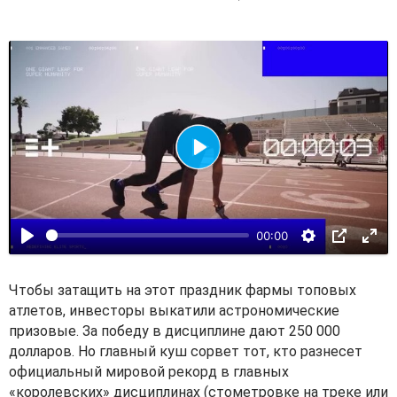
В
о
с
00:00
п
р
о
Чтобы затащить на этот праздник фармы топовых
и
атлетов, инвесторы выкатили астрономические
призовые. За победу в дисциплине дают 250 000
з
долларов. Но главный куш сорвет тот, кто разнесет
в
официальный мировой рекорд в главных
е
«королевских» дисциплинах (стометровке на треке или