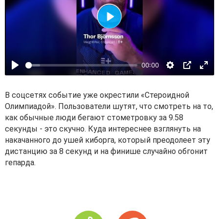
В
о
с
00:00
п
р
о
В соцсетях событие уже окрестили «Стероидной
и
Олимпиадой». Пользователи шутят, что смотреть на то,
как обычные люди бегают стометровку за 9.58
з
секунды - это скучно. Куда интереснее взглянуть на
в
накачанного до ушей киборга, который преодолеет эту
е
дистанцию за 8 секунд и на финише случайно обгонит
с
гепарда.
т
и