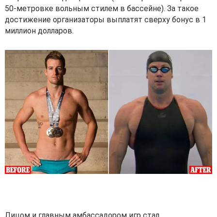
с
50-метровке вольным стилем в бассейне). За такое
т
достижение организаторы выплатят сверху бонус в 1
миллион долларов.
и
Лицом и главным амбассадором игр стал