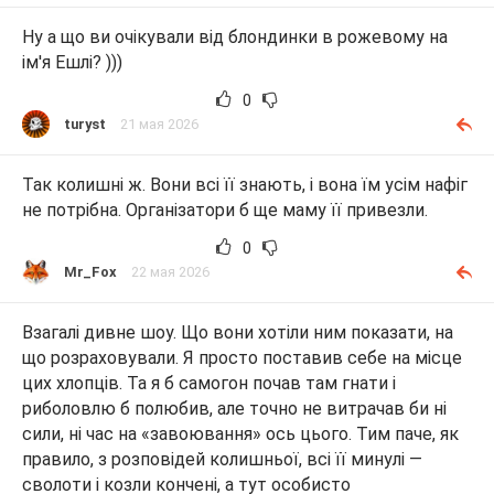
Ну а що ви очікували від блондинки в рожевому на
ім'я Ешлі? )))
0
turyst
21 мая 2026
Так колишні ж. Вони всі її знають, і вона їм усім нафіг
не потрібна. Організатори б ще маму її привезли.
0
Mr_Fox
22 мая 2026
Взагалі дивне шоу. Що вони хотіли ним показати, на
що розраховували. Я просто поставив себе на місце
цих хлопців. Та я б самогон почав там гнати і
риболовлю б полюбив, але точно не витрачав би ні
сили, ні час на «завоювання» ось цього. Тим паче, як
правило, з розповідей колишньої, всі її минулі —
сволоти і козли кончені, а тут особисто