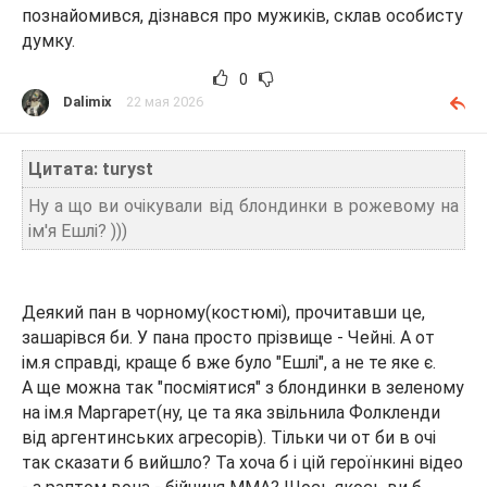
познайомився, дізнався про мужиків, склав особисту
думку.
0
Dalimix
22 мая 2026
Цитата: turyst
Ну а що ви очікували від блондинки в рожевому на
ім'я Ешлі? )))
Деякий пан в чорному(костюмі), прочитавши це,
зашарівся би. У пана просто прізвище - Чейні. А от
ім.я справді, краще б вже було "Ешлі", а не те яке є.
А ще можна так "посміятися" з блондинки в зеленому
на ім.я Маргарет(ну, це та яка звільнила Фолкленди
від аргентинських агресорів). Тільки чи от би в очі
так сказати б вийшло? Та хоча б і цій героїнкині відео