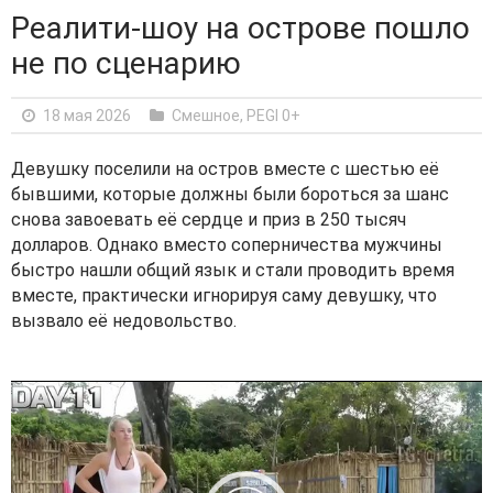
Реалити-шоу на острове пошло
не по сценарию
18 мая 2026
Смешное
,
PEGI 0+
Девушку поселили на остров вместе с шестью её
бывшими, которые должны были бороться за шанс
снова завоевать её сердце и приз в 250 тысяч
долларов. Однако вместо соперничества мужчины
быстро нашли общий язык и стали проводить время
вместе, практически игнорируя саму девушку, что
вызвало её недовольство.
V
i
d
e