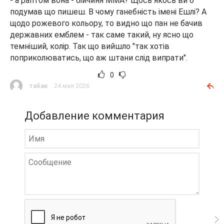
- а раптом вона - бійчиня ММА? Щось якось ви б
подумав що пишеш. В чому ганебність імені Ешлі? А
щодо рожевого кольору, то видно що пан не бачив
державних емблем - так саме такий, ну ясно що
темніший, колір. Так що вийшло "так хотів
поприколюватись, що аж штани слід випрати".
0
табак
24 мая 2026
Добавление комментария